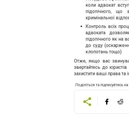
коли адвокат вступ
підопічного, що 
кримінальної відпов
Контроль всіх проц
адвоката дозвол
підопічного як на в
до суду (оскарженн
клопотань тощо).
Отже, якщо вас звинува
звертайтесь до юристів 
захистити ваші права та і
Поділіться та підписуйтесь н