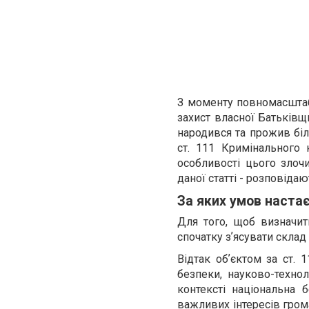
З моменту повномасштабн
захист власної Батьківщи
народився та прожив біл
ст. 111 Кримінального
особливості цього злоч
даної статті - розповіда
За яких умов настає
Для того, щоб визначит
спочатку зʼясувати склад
Відтак обʼєктом за ст.
безпеки, науково-технол
контексті національна 
важливих інтересів гром