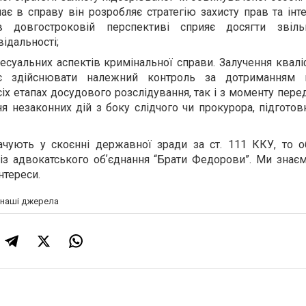
ає в справу він розробляє стратегію захисту прав та інт
в довгостроковій перспективі сприяє досягти звіль
ідальності;
есуальних аспектів кримінальної справи. Залучення квалі
яє здійснювати належний контроль за дотриманням 
сіх етапах досудового розслідування, так і з моменту пере
я незаконних дій з боку слідчого чи прокурора, підготов
чують у скоєнні державної зради за ст. 111 ККУ, то о
із адвокатського обʼєднання “Брати Федорови”. Ми знаєм
нтереси.
а наші джерела