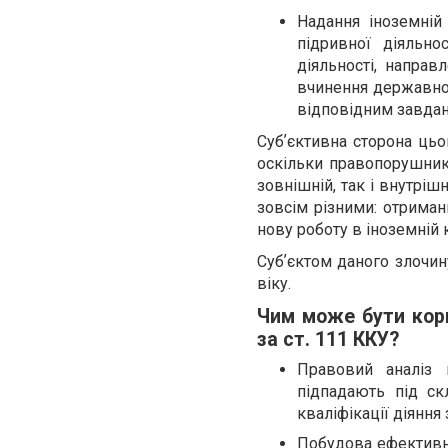
Надання іноземній
підривної діяльно
діяльності, направ
вчинення державної
відповідним завдан
Субʼєктивна сторона цьо
оскільки правопорушник 
зовнішній, так і внутрі
зовсім різними: отрима
нову роботу в іноземній к
Субʼєктом даного злочин
віку.
Чим може бути кори
за ст. 111 ККУ?
Правовий аналіз 
підпадають під с
кваліфікації діяння
Побудова ефективно