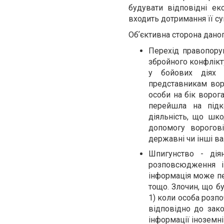
будувати відповідні ек
входить дотримання її сув
Обʼєктивна сторона даног
Перехід правопоруш
збройного конфлікт
у бойових діях 
представникам вор
особи на бік ворог
перейшла на підк
діяльність, що шк
допомогу ворогові
державні чи інші в
Шпигунство - дія
розповсюдження і
інформація може пер
тощо. Злочин, що б
1) коли особа розп
відповідно до зако
інформації іноземні