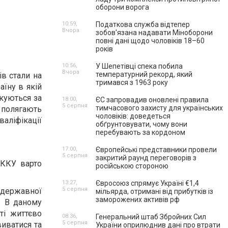
оборони ворога
10:59,
Податкова служба відтепер
Вчора
зобов'язана надавати Міноборони
повні дані щодо чоловіків 18–60
років
10:56,
У Шепетівці спека побила
Вчора
температурний рекорд, який
в стали на
тримався з 1963 року
аїну в якій
ікуються за
18:00,
ЄС запровадив оновлені правила
5 серпня
тимчасового захисту для українських
 полягають
чоловіків: доведеться
аліфікації
обґрунтовувати, чому вони
перебувають за кордоном
17:00,
Європейські представники провели
5 серпня
закритий раунд переговорів з
 ККУ варто
російською стороною
13:27,
Євросоюз спрямує Україні €1,4
5 серпня
 державної
мільярда, отримані від прибутків із
заморожених активів рф
х. В даному
ті життєво
08:36,
Генеральний штаб Збройних Сил
5 серпня
виватися та
України оприлюднив дані про втрати