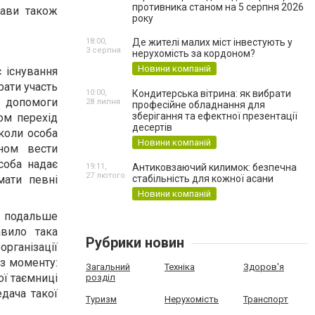
противника станом на 5 серпня 2026
жави також
року
18:00,
Де жителі малих міст інвестують у
3 серпня
нерухомість за кордоном?
Новини компаній
 існування
рати участь
10:00,
Кондитерська вітрина: як вибрати
 допомоги
28 липня
професійне обладнання для
зберігання та ефектної презентації
ом перехід
десертів
 коли особа
Новини компаній
ном вести
соба надає
19:11,
Антиковзаючий килимок: безпечна
27 лютого
мати певні
стабільність для кожної асани
Новини компаній
 подальше
вило така
Рубрики новин
організації
з моменту:
Загальний
Техніка
Здоров'я
ої таємниці
розділ
дача такої
Туризм
Нерухомість
Транспорт