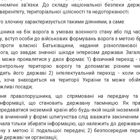
ономічні звʼязки. До складу національної безпеки дер
еренітету, територіальної цілісності та недоторканості.
о злочину характеризується такими діяннями, а саме:
ника на бік ворога в умовах воєнного стану або під час
у, вступ особи до військових формувань ворога з метою б
проти власної Батьківщини, надання різнопланової
ога, що завдає значної шкоди інтересам держави. Загал
а може проявлятися у двох формах: 1) фізичний перехід -
онтрольну територію ворогу та допомагає різним чи
одить його державі 2) інтелектуальний перехід - коли о
, хоча знаходиться на території України та може обій
ажливі посади;
ння правопорушника, що спрямовані на передачу та
нформації, що становить державну таємницю. Як пра
едаватися іноземній країні або будь-якій іншій іноземній 
ув вчинений у формі шпигунства слід вважати закінченим 
очала тільки збирати інформацію, що належить до державн
ну з метою її подальшої передачі; 2) безпосередня пере
й державі чи організації;