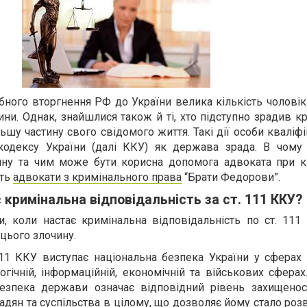
ого вторгнення РФ до України велика кількість чоловікі
ни. Однак, знайшлися також й ті, хто підступно зрадив кр
ьшу частину свого свідомого життя. Такі дії особи кваліф
 кодексу України (далі ККУ) як держава зрада. В чому
ину та чим може бути корисна допомога адвоката при кв
ють
адвокати з кримінального права
“Брати Федорови”.
 кримінальна відповідальність за ст. 111 ККУ?
и, коли настає кримінальна відповідальність по ст. 111
 цього злочину.
 111 ККУ виступає національна безпека України у сферах
огічній, інформаційній, економічній та військових сфера
безпека держави означає відповідний рівень захищенос
адян та суспільства в цілому, що дозволяє йому стало роз