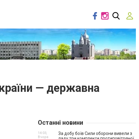
України — державна
Останні новини
14:03,
За добу боїв Сили оборони вивели з
Вчора
ладу три комплекси протиповітряної