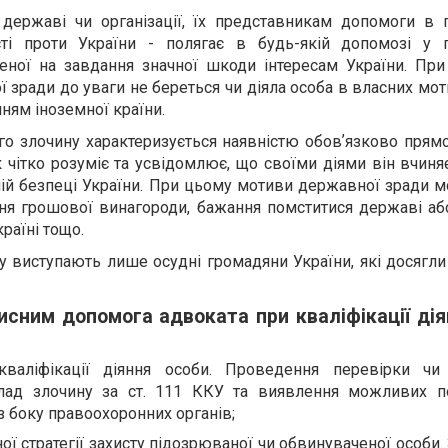
 державі чи організації, їх представникам допомоги в 
сті проти України - полягає в будь-якій допомозі у 
леної на завдання значної шкоди інтересам України. При
 зради до уваги не береться чи діяла особа в власних мот
ням іноземної країни.
го злочину характеризується наявністю обовʼязково прям
чітко розуміє та усвідомлює, що своїми діями він вчиня
шній безпеці України. При цьому мотиви державної зради 
ння грошової винагороди, бажання помститися державі аб
раїні тощо.
у виступають лише осудні громадяни України, які досягли
сним допомога адвоката при кваліфікації дія
кваліфікації діяння особи. Проведення перевірки чи
клад злочину за ст. 111 ККУ та виявлення можливих 
 з боку правоохоронних органів;
ї стратегії захисту підозрюваної чи обвинуваченої особи.