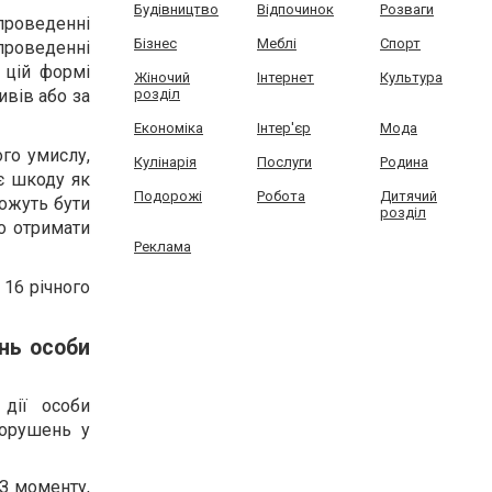
Будівництво
Відпочинок
Розваги
проведенні
Бізнес
Меблі
Спорт
проведенні
 цій формі
Жіночий
Інтернет
Культура
ивів або за
розділ
Економіка
Інтер'єр
Мода
ого умислу,
Кулінарія
Послуги
Родина
є шкоду як
Подорожі
Робота
Дитячий
можуть бути
розділ
о отримати
Реклама
 16 річного
нь особи
 дії особи
порушень у
 З моменту,