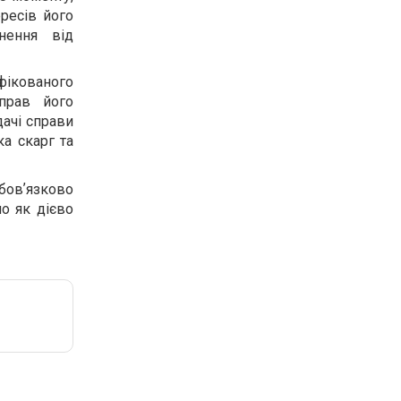
ересів його
нення від
фікованого
прав його
дачі справи
ка скарг та
бовʼязково
о як дієво