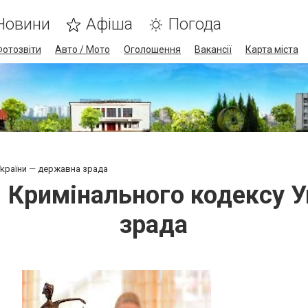
Новини
Афіша
Погода
Фотозвіти
Авто / Мото
Оголошення
Вакансії
Карта міста
України — державна зрада
1 Кримінального кодексу 
зрада