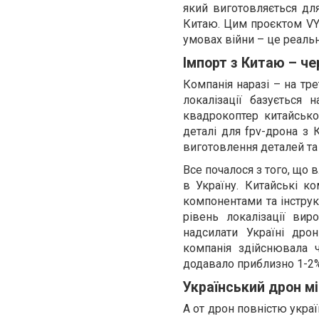
який виготовляється для
Китаю. Цим проєктом VYR
умовах війни – це реальн
Імпорт з Китаю – че
Компанія наразі – на тр
локалізації базується
квадрокоптер китайсько
деталі для fpv-дрона з 
виготовлення деталей та 
Все почалося з того, що
в Україну. Китайські ко
компонентами та інструк
рівень локалізації вир
надсилати Україні дро
компанія здійснювала ч
додавало приблизно 1-2%
Український дрон мі
А от дрон повністю укра