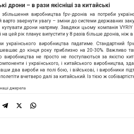
кі дрони – в рази якісніші за китайські
 збільшення виробництва fpv-дронів на потреби українс
ий варто звернути увагу – зміни до системи державних зак
 купувати дрони напряму. Завдяки цьому компанія VYRIY 
 на цей рік планує випустити у 8 разів більше дронів, ніж в
и українського виробництва падатиме. Стандартний fpv
шевшає до кінця року приблизно на 20-30%. Важливо та
о виробництва не просто не поступаються за якістю кит
мпоненти і українського, і китайського виробництва, зд
авши два вироби на полі бою, і військові, і виробники пі
олетіти вчетверо далі за китайський. Із тією ж собівартіст
а наші джерела