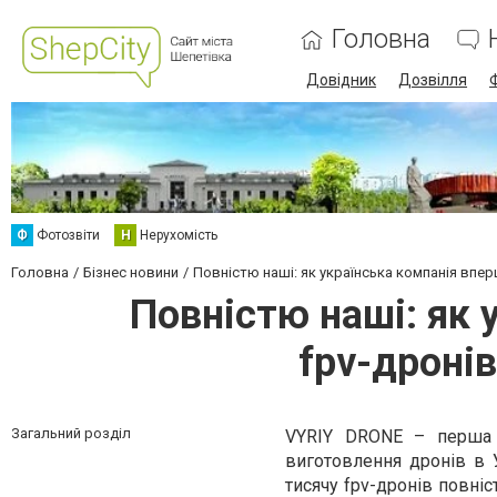
Головна
Довідник
Дозвілля
Ф
Фотозвіти
Н
Нерухомість
Головна
Бізнес новини
Повністю наші: як українська компанія впе
Повністю наші: як 
fpv-дроні
Загальний розділ
VYRIY DRONE – перша у
виготовлення дронів в 
тисячу fpv-дронів повніс