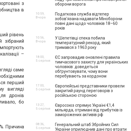
портовані з
оборони ворога
обництва в
10:59,
Податкова служба відтепер
Вчора
зобов'язана надавати Міноборони
повні дані щодо чоловіків 18–60
років
рший рівень
10:56,
У Шепетівці спека побила
й зібраний
Вчора
температурний рекорд, який
імпортують
тримався з 1963 року
калізації –
18:00,
ЄС запровадив оновлені правила
5 серпня
тимчасового захисту для українських
чоловіків: доведеться
игляді саме
обґрунтовувати, чому вони
еобхідними
перебувають за кордоном
ався перший
17:00,
Європейські представники провели
му вигляді
5 серпня
закритий раунд переговорів з
для дронів
російською стороною
ливало, бо
13:27,
Євросоюз спрямує Україні €1,4
5 серпня
мільярда, отримані від прибутків із
заморожених активів рф
08:36,
Генеральний штаб Збройних Сил
0%. Причина
5 серпня
України оприлюднив дані про втрати