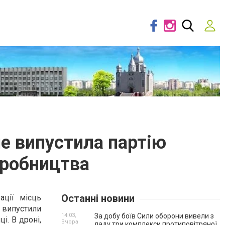
ше випустила партію
иробництва
Останні новини
ації місць
 випустили
14:03,
За добу боїв Сили оборони вивели з
і. В дроні,
Вчора
ладу три комплекси протиповітряної