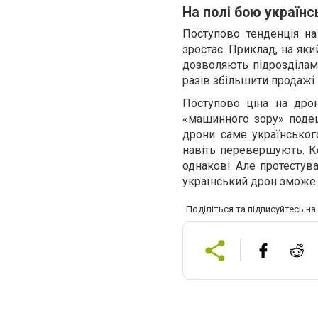
На полі бою українсь
Поступово тенденція на
зростає. Приклад, на як
дозволяють підрозділам
разів збільшити продажі і
Поступово ціна на дрон
«машинного зору» поде
дрони саме українськог
навіть перевершують. Ко
однакові. Але протестув
український дрон зможе п
Поділіться та підписуйтесь н