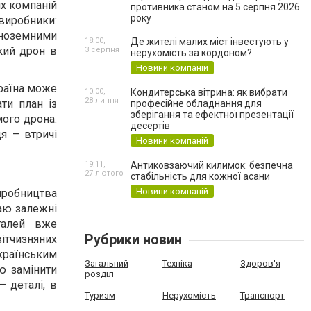
их компаній
противника станом на 5 серпня 2026
року
 виробники:
іноземними
18:00,
Де жителі малих міст інвестують у
кий дрон в
3 серпня
нерухомість за кордоном?
Новини компаній
країна може
10:00,
Кондитерська вітрина: як вибрати
28 липня
ти план із
професійне обладнання для
зберігання та ефектної презентації
мого дрона.
десертів
я – втричі
Новини компаній
19:11,
Антиковзаючий килимок: безпечна
27 лютого
стабільність для кожної асани
Новини компаній
иробництва
таю залежні
талей вже
Рубрики новин
ітчизняних
країнським
Загальний
Техніка
Здоров'я
ю замінити
розділ
 деталі, в
Туризм
Нерухомість
Транспорт