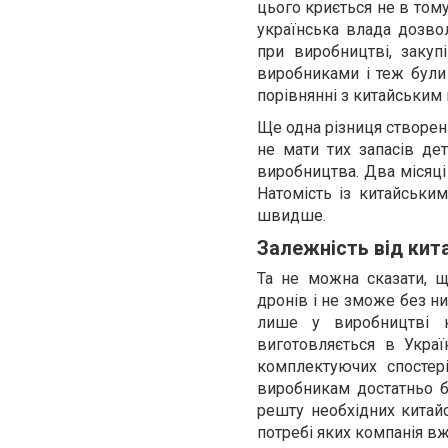
цього криється не в тому
українська влада дозвол
при виробництві, закуп
виробниками і теж були 
порівнянні з китайським
Ще одна різниця створенн
не мати тих запасів де
виробництва. Два місяці
Натомість із китайськи
швидше.
Залежність від кит
Та не можна сказати, 
дронів і не зможе без ни
лише у виробництві к
виготовляється в Украї
комплектуючих спостері
виробникам достатньо б
решту необхідних китайс
потребі яких компанія в