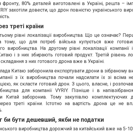
 фронту, 80% деталей виготовлені в Україні, решта – ім
IY захотіли довести, що дрон повністю українського вир
ість.
рез треті країни
етьому рівні локалізації виробництва. Що це означає? Пе
 на тому, що для потреб війська купується вже готови
го виробництва. На другому рівні локалізації компанії 
Китаю і з них збирають готовий продукт. Третій рівень ло
складання з них готового дрона вже в Україні.
 влада Китаю заборонила експортувати дрони в зібраному в
мпанії з їх виробництва почали надсилати їх зі всіма н
цією, як скласти готовий дрон. З цього, власне, і розпоч
обництва для компанії VYRIY. Пізніше і в напівзібрано
ни Китай заборонив. Тому закупівлю комплектуючих 
ерез треті країни. Істотно на вартість дрона це не вп
.
г би бути дешевший, якби не податки
їнського виробництва дорожчий за китайський вже на 5-1