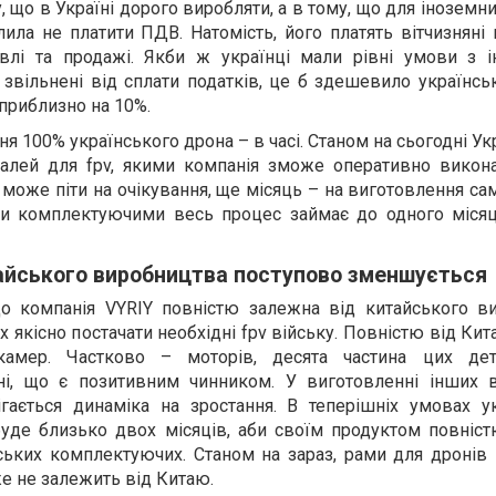
, що в Україні дорого виробляти, а в тому, що для іноземн
ила не платити ПДВ. Натомість, його платять вітчизняні
івлі та продажі. Якби ж українці мали рівні умови з 
звільнені від сплати податків, це б здешевило українсь
 приблизно на 10%.
я 100% українського дрона – в часі. Станом на сьогодні У
талей для fpv, якими компанія зможе оперативно викона
 може піти на очікування, ще місяць – на виготовлення са
ми комплектуючими весь процес займає до одного місяц
айського виробництва поступово зменшується
що компанія VYRIY повністю залежна від китайського в
х якісно постачати необхідні fpv війську. Повністю від Ки
амер. Частково – моторів, десята частина цих де
ні, що є позитивним чинником. У виготовленні інших в
гається динаміка на зростання. В теперішніх умовах у
уде близько двох місяців, аби своїм продуктом повніст
ьких комплектуючих. Станом на зараз, рами для дронів –
же не залежить від Китаю.