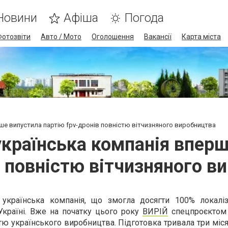
Новини
Афіша
Погода
Фотозвіти
Авто / Мото
Оголошення
Вакансії
Карта міста
рше випустила партію fpv-дронів повністю вітчизняного виробництва
українська компанія впер
в повністю вітчизняного в
країнська компанія, що змогла досягти 100% локаліз
Україні. Вже на початку цього року
ВИРІЙ
спецпроєктом
тю українського виробництва. Підготовка тривала три місяц