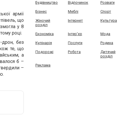
Будівництво
Відпочинок
Розваги
Бізнес
Меблі
Спорт
ької армії
упівель, що
Жіночий
Інтернет
Культура
розділ
змогла у 8
 тому році.
Економіка
Інтер'єр
Мода
-дрон, без
Кулінарія
Послуги
Родина
кож те, що
Подорожі
Робота
Дитячий
айським, а
розділ
авалося б –
Реклама
дтвердили –
ю.