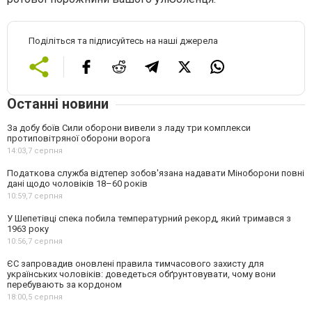
Поділіться та підписуйтесь на наші джерела
Останні новини
За добу боїв Сили оборони вивели з ладу три комплекси
протиповітряної оборони ворога
14:03,
7 серпня
Податкова служба відтепер зобов'язана надавати Міноборони повні
дані щодо чоловіків 18–60 років
10:59,
7 серпня
У Шепетівці спека побила температурний рекорд, який тримався з
1963 року
10:56,
7 серпня
ЄС запровадив оновлені правила тимчасового захисту для
українських чоловіків: доведеться обґрунтовувати, чому вони
перебувають за кордоном
18:00,
5 серпня