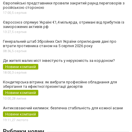
Європейські представники провели закритий раунд переговорів з
російською стороною
17:00,
5 серпня
Євросоюз спрямує Україні €1,4 мільярда, отримані від прибутків із
заморожених активів рф
13:27,
5 серпня
Генеральний штаб Збройних Сил України оприлюднив дані про
втрати противника станом на 5 серпня 2026 року
08:36,
5 серпня
Де жителі малих міст інвестують у нерухомість за кордоном?
Новини компаній
18:00,
3 серпня
Кондитерська вітрина: як вибрати професійне обладнання для
зберігання та ефектної презентації десертів
Новини компаній
10:00,
28 липня
Антиковзаючий килимок: безпечна стабільність для кожної асани
Новини компаній
19:11,
27 лютого
Рубрики новин