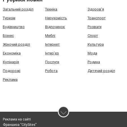
Загальний розділ
Техніка
Здоров'я
Туризм
Нерухомість
Транспорт
Будівництво
Відпочинок
Розваги
Бізнес
Меблі
Спорт
Жіночий розділ
Інтернет
Культура
Економіка
Інтер'єр
Мода
Кулінарія
Послуги
Родина
Подорожі
Робота
Дитячий розділ
Реклама
Реклама на сайті
Франшиза "CitySites"