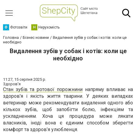
Ф
Фотозвіти
Н
Нерухомість
Головна
Бізнес новини
Видалення зубів у собак і котів: коли це
необхідно
Видалення зубів у собак і котів: коли це
необхідно
11:27,
15 серпня 2025 р.
Здоров'я
Стан зубів та ротової порожнини
напряму впливає на
здоров’я і якість життя тварини. У деяких випадках
ветеринар може рекомендувати видалення одного або
кількох зубів, щоб запобігти болю, інфекціям та
ускладненням. Хоча ця процедура може лякати
власників, іноді вона є єдиним способом зберегти
комфорт та здоров’я улюбленця.