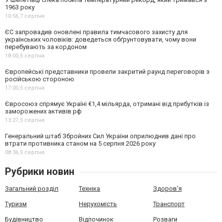
1963 року
10:56,
7 серпня
ЄС запровадив оновлені правила тимчасового захисту для
українських чоловіків: доведеться обґрунтовувати, чому вони
перебувають за кордоном
18:00,
5 серпня
Європейські представники провели закритий раунд переговорів з
російською стороною
17:00,
5 серпня
Євросоюз спрямує Україні €1,4 мільярда, отримані від прибутків із
заморожених активів рф
13:27,
5 серпня
Генеральний штаб Збройних Сил України оприлюднив дані про
втрати противника станом на 5 серпня 2026 року
08:36,
5 серпня
Рубрики новин
Загальний розділ
Техніка
Здоров'я
Туризм
Нерухомість
Транспорт
Будівництво
Відпочинок
Розваги