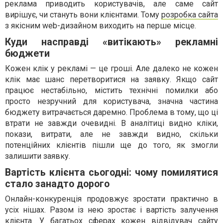
реклама приводить користувачів, але саме сайт
вирішує, чи стануть вони клієнтами. Тому
розробка сайта
з якісним web-дизайном виходить на перше місце.
Куди насправді «витікають» рекламні
бюджети
Кожен клік у рекламі — це гроші. Але далеко не кожен
клік має шанс перетворитися на заявку. Якщо сайт
працює нестабільно, містить технічні помилки або
просто незручний для користувача, значна частина
бюджету витрачається даремно. Проблема в тому, що ці
втрати не завжди очевидні. В аналітиці видно кліки,
покази, витрати, але не завжди видно, скільки
потенційних клієнтів пішли ще до того, як змогли
залишити заявку.
Вартість клієнта сьогодні: чому помилятися
стало занадто дорого
Онлайн-конкуренція продовжує зростати практично в
усіх нішах. Разом із нею зростає і вартість залучення
клієнта. У багатьох сферах кожен відвідувач сайту