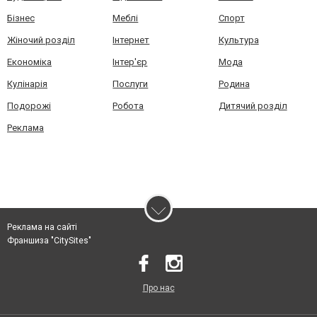
Бізнес
Меблі
Спорт
Жіночий розділ
Інтернет
Культура
Економіка
Інтер'єр
Мода
Кулінарія
Послуги
Родина
Подорожі
Робота
Дитячий розділ
Реклама
Реклама на сайті
Франшиза "CitySites"
Про нас