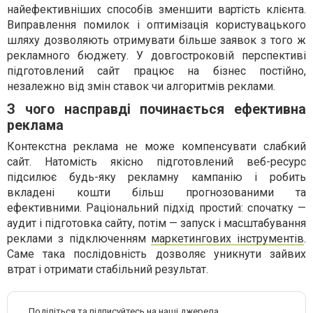
найефективніших способів зменшити вартість клієнта.
Виправлення помилок і оптимізація користувацького
шляху дозволяють отримувати більше заявок з того ж
рекламного бюджету. У довгостроковій перспективі
підготовлений сайт працює на бізнес постійно,
незалежно від змін ставок чи алгоритмів реклами.
З чого насправді починається ефективна
реклама
Контекстна реклама не може компенсувати слабкий
сайт. Натомість якісно підготовлений веб-ресурс
підсилює будь-яку рекламну кампанію і робить
вкладені кошти більш прогнозованими та
ефективними. Раціональний підхід простий: спочатку —
аудит і підготовка сайту, потім — запуск і масштабування
реклами з підключенням
маркетингових інструментів
.
Саме така послідовність дозволяє уникнути зайвих
втрат і отримати стабільний результат.
Поділіться та підписуйтесь на наші джерела