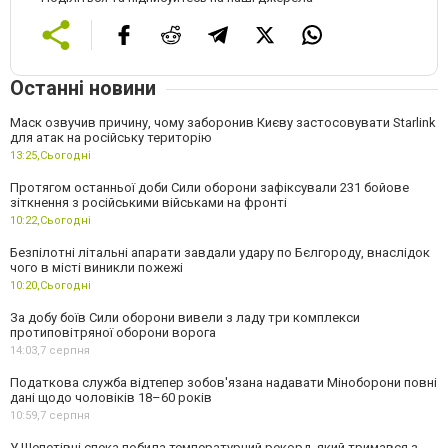
Останні новини
Маск озвучив причину, чому заборонив Києву застосовувати Starlink
для атак на російську територію
13:25,
Сьогодні
Протягом останньої доби Сили оборони зафіксували 231 бойове
зіткнення з російськими військами на фронті
10:22,
Сьогодні
Безпілотні літальні апарати завдали удару по Бєлгороду, внаслідок
чого в місті виникли пожежі
10:20,
Сьогодні
За добу боїв Сили оборони вивели з ладу три комплекси
протиповітряної оборони ворога
14:03,
7 серпня
Податкова служба відтепер зобов'язана надавати Міноборони повні
дані щодо чоловіків 18–60 років
10:59,
7 серпня
У Шепетівці спека побила температурний рекорд, який тримався з