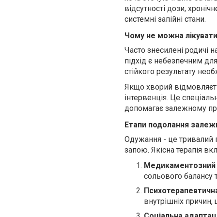
відсутності дози, хронічн
системні запійні стани.
Чому не можна лікувати
Часто знесилені родичі н
підхід є небезпечним для
стійкого результату нео
Якщо хворий відмовляєтьс
інтервенція. Це спеціаль
допомагає залежному проб
Етапи подолання залеж
Одужання - це тривалий 
запою. Якісна терапія вк
Медикаментозний
сольового балансу т
Психотерапевтична
внутрішніх причин, 
Соціальна адаптац