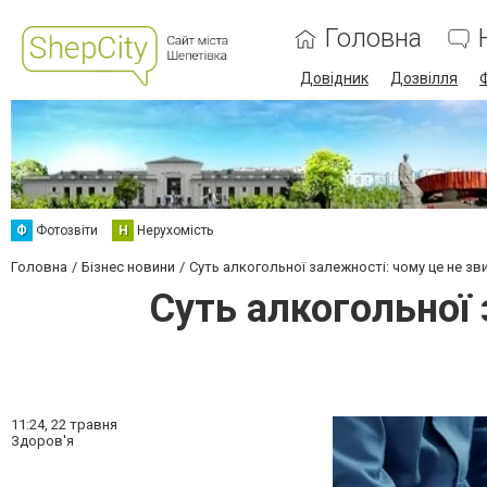
Головна
Довідник
Дозвілля
Ф
Фотозвіти
Н
Нерухомість
Головна
Бізнес новини
Суть алкогольної залежності: чому це не зви
Суть алкогольної 
11:24,
22 травня
Здоров'я