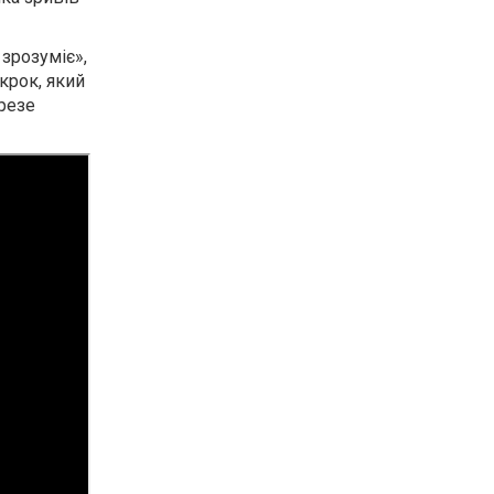
зрозуміє»,
крок, який
ерезе