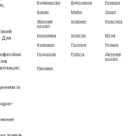
Будівництво
Відпочинок
Розваги
і,
Бізнес
Меблі
Спорт
Жіночий
Інтернет
Культура
розділ
такий
Економіка
Інтер'єр
Мода
. Для
Кулінарія
Послуги
Родина
рофесійна
Подорожі
Робота
Дитячий
розділ
алів
алізацію.
Реклама
енням із
водно-
унення
ка зривів