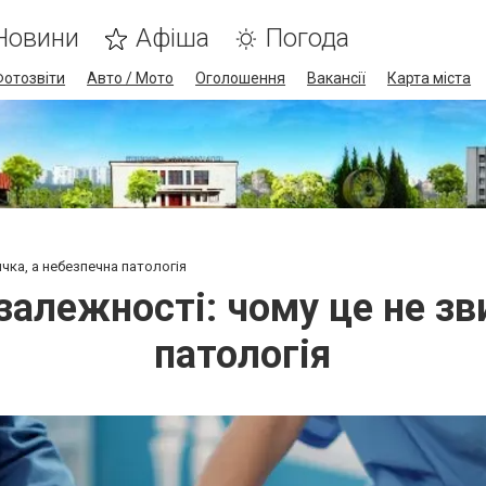
Новини
Афіша
Погода
Фотозвіти
Авто / Мото
Оголошення
Вакансії
Карта міста
чка, а небезпечна патологія
залежності: чому це не зв
патологія