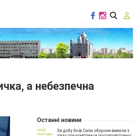
ичка, а небезпечна
Останні новини
14:03,
За добу боїв Сили оборони вивели з
Сьогодні
ладу три комплекси протиповітряної