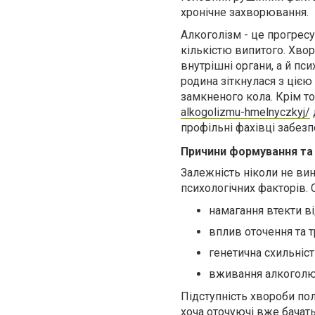
хронічне захворювання.
Алкоголізм - це прогрес
кількістю випитого. Хво
внутрішні органи, а й пс
родина зіткнулася з цією
замкненого кола. Крім т
alkogolizmu-hmelnyczkyj/
профільні фахівці забезп
Причини формування та
Залежність ніколи не вин
психологічних факторів. 
намагання втекти ві
вплив оточення та т
генетична схильність
вживання алкоголю п
Підступність хвороби по
хоча оточуючі вже бачать