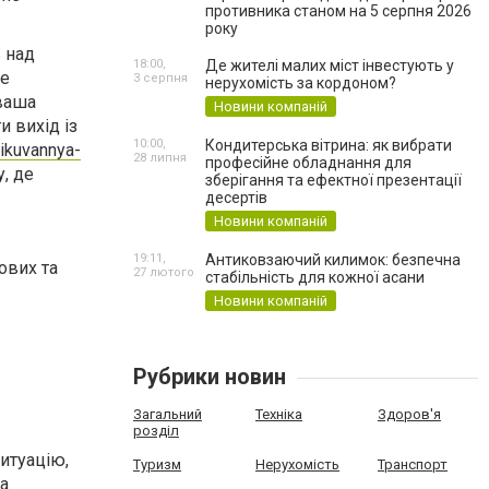
противника станом на 5 серпня 2026
року
ь над
18:00,
Де жителі малих міст інвестують у
ше
3 серпня
нерухомість за кордоном?
 ваша
Новини компаній
 вихід із
10:00,
Кондитерська вітрина: як вибрати
likuvannya-
28 липня
професійне обладнання для
, де
зберігання та ефектної презентації
десертів
Новини компаній
19:11,
Антиковзаючий килимок: безпечна
ових та
27 лютого
стабільність для кожної асани
Новини компаній
Рубрики новин
Загальний
Техніка
Здоров'я
розділ
итуацію,
Туризм
Нерухомість
Транспорт
за