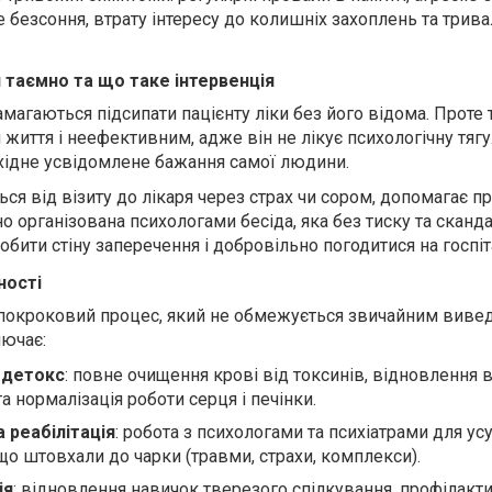
е безсоння, втрату інтересу до колишніх захоплень та тривал
 таємно та що таке інтервенція
амагаються підсипати пацієнту ліки без його відома. Проте 
 життя і неефективним, адже він не лікує психологічну тягу
бхідне усвідомлене бажання самої людини.
я від візиту до лікаря через страх чи сором, допомагає п
но організована психологами бесіда, яка без тиску та сканд
ити стіну заперечення і добровільно погодитися на госпіт
ності
покроковий процес, який не обмежується звичайним вивед
лючає:
 детокс
:
повне очищення крові від токсинів, відновлення 
а нормалізація роботи серця і печінки.
 реабілітація
:
робота з психологами та психіатрами для ус
що штовхали до чарки (травми, страхи, комплекси).
ія
:
відновлення навичок тверезого спілкування, профілакти