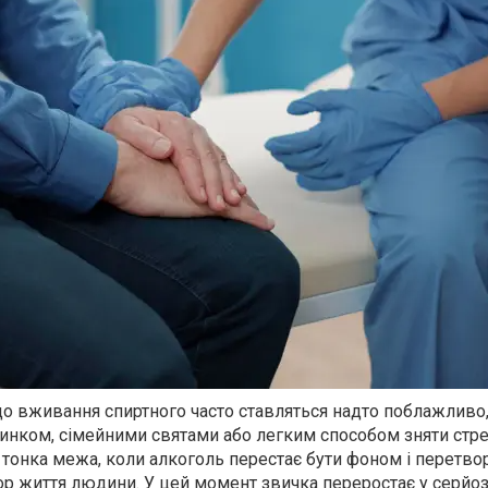
 до вживання спиртного часто ставляться надто поблажливо
чинком, сімейними святами або легким способом зняти стре
є тонка межа, коли алкоголь перестає бути фоном і перетво
р життя людини. У цей момент звичка переростає у серйо