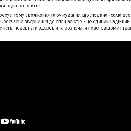
овноцінного життя.
есує, тому зволікання та очікування, що людина «сама все 
Своєчасне звернення до спеціалістів - це єдиний надійний 
тість, повернути здоров'я та розпочати нове, свідоме і тв