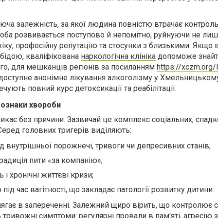
уюча залежність, за якої людина повністю втрачає контрол
роба розвивається поступово й непомітно, руйнуючи не ли
ихіку, професійну репутацію та стосунки з близькими. Якщо
 бідою, кваліфікована
наркологічна клініка
допоможе знайти
ого, для мешканців регіонів за посиланням
https://xczm.org/
доступне анонімне лікування алкоголізму у Хмельницькому
ечують повний курс детоксикації та реабілітації.
 ознаки хвороби
икає без причини. Зазвичай це комплекс соціальних, спадк
Серед головних тригерів виділяють:
д внутрішньої порожнечі, тривоги чи депресивних станів;
радиція пити «за компанію»;
 і хронічні життєві кризи;
ід час вагітності, що закладає патології розвитку дитини.
лягає в запереченні. Залежний щиро вірить, що контролює с
 тривожні симптоми: регулярні провали в пам'яті, агресію 