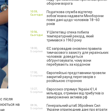
оборони ворога
10:59,
Податкова служба відтепер
Сьогодні
зобов'язана надавати Міноборони
повні дані щодо чоловіків 18–60
років
10:56,
У Шепетівці спека побила
Сьогодні
температурний рекорд, який
тримався з 1963 року
18:00,
ЄС запровадив оновлені правила
5 серпня
тимчасового захисту для українських
чоловіків: доведеться
обґрунтовувати, чому вони
перебувають за кордоном
17:00,
Європейські представники провели
5 серпня
закритий раунд переговорів з
російською стороною
13:27,
Євросоюз спрямує Україні €1,4
5 серпня
,
мільярда, отримані від прибутків із
заморожених активів рф
с після
рюється на
08:36,
Генеральний штаб Збройних Сил
5 серпня
зне
України оприлюднив дані про втрати