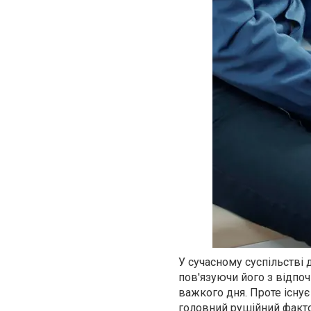
У сучасному суспільстві
пов'язуючи його з відпо
важкого дня. Проте існу
головний рушійний факто