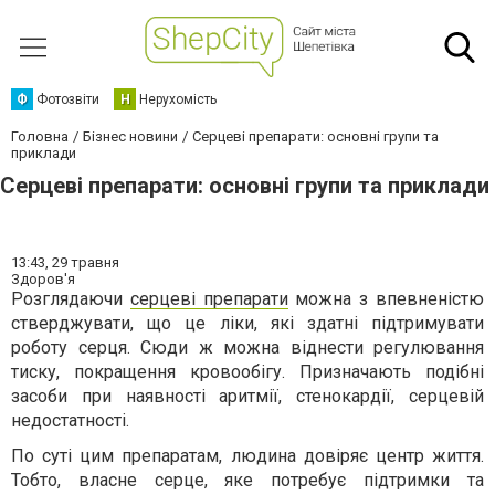
Ф
Фотозвіти
Н
Нерухомість
Головна
Бізнес новини
Серцеві препарати: основні групи та
приклади
Серцеві препарати: основні групи та приклади
13:43,
29 травня
Здоров'я
Розглядаючи
серцеві препарати
можна з впевненістю
стверджувати, що це ліки, які здатні підтримувати
роботу серця. Сюди ж можна віднести регулювання
тиску, покращення кровообігу. Призначають подібні
засоби при наявності аритмії, стенокардії, серцевій
недостатності.
По суті цим препаратам, людина довіряє центр життя.
Тобто, власне серце, яке потребує підтримки та