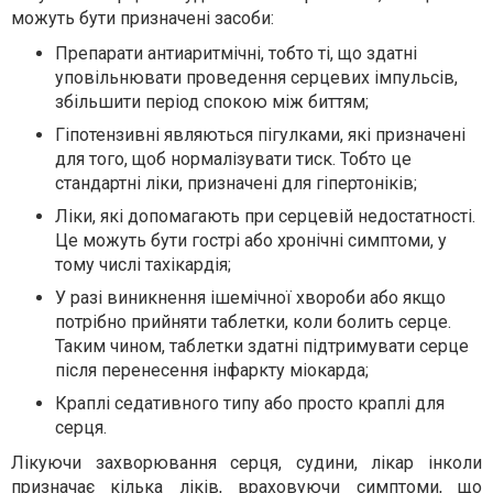
можуть бути призначені засоби:
Препарати антиаритмічні, тобто ті, що здатні
уповільнювати проведення серцевих імпульсів,
збільшити період спокою між биттям;
Гіпотензивні являються пігулками, які призначені
для того, щоб нормалізувати тиск. Тобто це
стандартні ліки, призначені для гіпертоніків;
Ліки, які допомагають при серцевій недостатності.
Це можуть бути гострі або хронічні симптоми, у
тому числі тахікардія;
У разі виникнення ішемічної хвороби або якщо
потрібно прийняти таблетки, коли болить серце.
Таким чином, таблетки здатні підтримувати серце
після перенесення інфаркту міокарда;
Краплі седативного типу або просто краплі для
серця.
Лікуючи захворювання серця, судини, лікар інколи
призначає кілька ліків, враховуючи симптоми, що