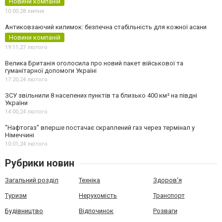
Новини компаній
10:00,
28 липня
Антиковзаючий килимок: безпечна стабільність для кожної асани
Новини компаній
19:11,
27 лютого
Велика Британія оголосила про новий пакет військової та
гуманітарної допомоги Україні
17:20,
24 лютого
ЗСУ звільнили 8 населених пунктів та близько 400 км² на півдні
України
14:00,
24 лютого
"Нафтогаз" вперше постачає скраплений газ через термінал у
Німеччині
10:01,
24 лютого
Рубрики новин
Загальний розділ
Техніка
Здоров'я
Туризм
Нерухомість
Транспорт
Будівництво
Відпочинок
Розваги