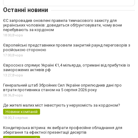
Останні новини
ЄС запровадив оновлені правила тимчасового захисту для
українських чоловіків: доведеться обґрунтовувати, чому вони
перебувають за кордоном
18:00,
Вчора
Європейські представники провели закритий раунд переговорів з
російською стороною
17:00,
Вчора
Євросоюз спрямує Україні €1,4 мільярда, отримані від прибутків із
заморожених активів рф
13:27,
Вчора
Генеральний штаб Збройних Сил України оприлюднив дані про
втрати противника станом на 5 серпня 2026 року
08:36,
Вчора
Де жителі малих міст інвестують у нерухомість за кордоном?
Новини компаній
18:00,
3 серпня
Кондитерська вітрина: як вибрати професійне обладнання для
зберігання та ефектної презентації десертів