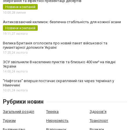
зберігання та ефектної презентації десертів
Новини компаній
10:00,
28 липня
Антиковзаючий килимок: безпечна стабільність для кожної асани
Новини компаній
19:11,
27 лютого
Велика Британія оголосила про новий пакет військової та
гуманітарної допомоги Україні
17:20,
24 лютого
ЗСУ звільнили 8 населених пунктів та близько 400 км² на півдні
України
14:00,
24 лютого
"Нафтогаз" вперше постачає скраплений газ через термінал у
Німеччині
10:01,
24 лютого
Рубрики новин
Загальний розділ
Техніка
Здоров'я
Туризм
Нерухомість
Транспорт
Будівництво
Відпочинок
Розваги