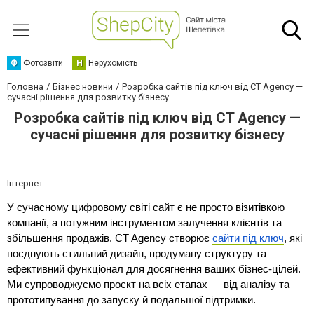
Ф
Фотозвіти
Н
Нерухомість
Головна
Бізнес новини
Розробка сайтів під ключ від CT Agency —
сучасні рішення для розвитку бізнесу
Розробка сайтів під ключ від CT Agency —
сучасні рішення для розвитку бізнесу
Інтернет
У сучасному цифровому світі сайт є не просто візитівкою 
компанії, а потужним інструментом залучення клієнтів та 
збільшення продажів. CT Agency створює 
сайти під ключ
, які 
поєднують стильний дизайн, продуману структуру та 
ефективний функціонал для досягнення ваших бізнес-цілей. 
Ми супроводжуємо проєкт на всіх етапах — від аналізу та 
прототипування до запуску й подальшої підтримки.