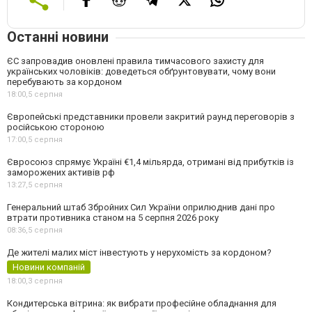
Останні новини
ЄС запровадив оновлені правила тимчасового захисту для
українських чоловіків: доведеться обґрунтовувати, чому вони
перебувають за кордоном
18:00,
5 серпня
Європейські представники провели закритий раунд переговорів з
російською стороною
17:00,
5 серпня
Євросоюз спрямує Україні €1,4 мільярда, отримані від прибутків із
заморожених активів рф
13:27,
5 серпня
Генеральний штаб Збройних Сил України оприлюднив дані про
втрати противника станом на 5 серпня 2026 року
08:36,
5 серпня
Де жителі малих міст інвестують у нерухомість за кордоном?
Новини компаній
18:00,
3 серпня
Кондитерська вітрина: як вибрати професійне обладнання для