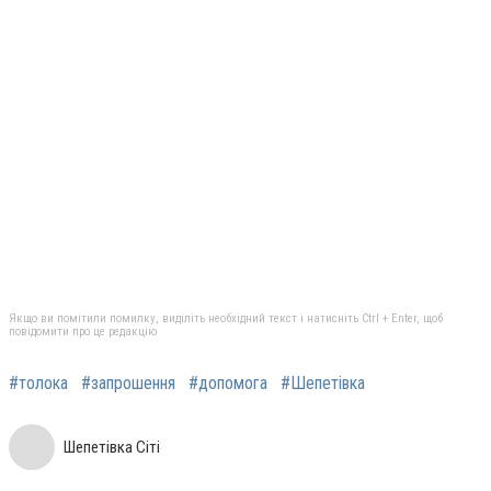
Якщо ви помітили помилку, виділіть необхідний текст і натисніть Ctrl + Enter, щоб
повідомити про це редакцію
#толока
#запрошення
#допомога
#Шепетівка
Шепетівка Сіті