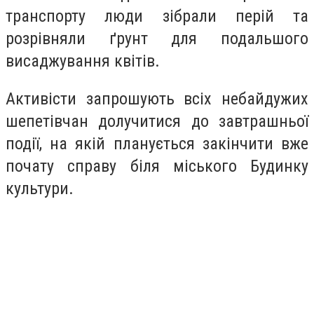
транспорту люди зібрали перій та
розрівняли ґрунт для подальшого
висаджування квітів.
Активісти запрошують всіх небайдужих
шепетівчан долучитися до завтрашньої
події, на якій планується закінчити вже
почату справу біля міського Будинку
культури.