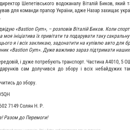
директор Шепетівського водоканалу Віталій Биков, який т
рував для команди прапор України, адже Назар захищає укр
.
двідую «Bastion Gym», – розповів Віталій Биков. Коли спор
а моя ініціатива їх привітати та подарувати таку сакральну
 цього я і всіх закликаю, задонатити на купівлю авто для б
вник «Bastion Gym». Дуже важливо зараз підтримати наших
ередовій, і дуже потребують транспорт. Частина А4010, 5 О
одарунків сам долучився до збору і всіх небайдужих т
читись до збору.
405QH
602 7149 Солян Н. Р.
! Разом до Перемоги!