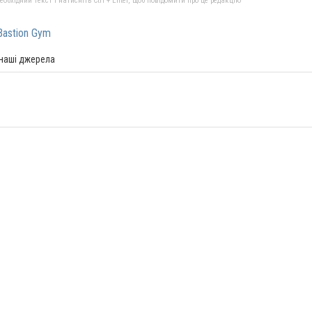
бхідний текст і натисніть Ctrl + Enter, щоб повідомити про це редакцію
Bastion Gym
 наші джерела