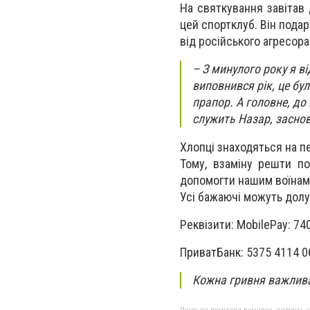
На святкування завітав 
цей спортклуб. Він пода
від російського агресора
– З минулого року я ві
виповнився рік, це бул
прапор. А головне, до
служить Назар, засно
Хлопці знаходяться на п
Тому, взаміну решти п
допомогти нашим воїнам
Усі бажаючі можуть долу
Реквізити: MobilePay: 7
ПриватБанк: 5375 4114 0
Кожна гривня важлива