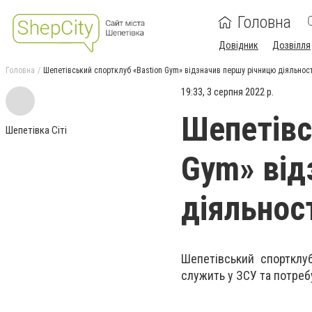
Головна
Довідник
Дозвілля
Головна
Шепетівський спортклуб «Bastion Gym» відзначив першу річницю діяльност
19:33, 3 серпня 2022 р.
Шепетівс
Шепетівка Сіті
Gym» від
діяльнос
Шепетівський спортклуб
служить у ЗСУ та потреб