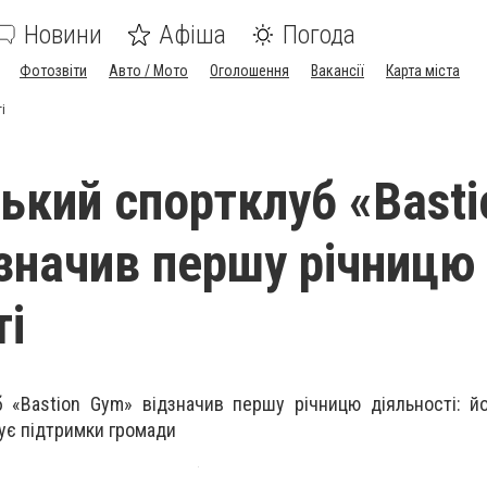
Новини
Афіша
Погода
Фотозвіти
Авто / Мото
Оголошення
Вакансії
Карта міста
і
ький спортклуб «Basti
значив першу річницю
ті
 «Bastion Gym» відзначив першу річницю діяльності: й
ує підтримки громади