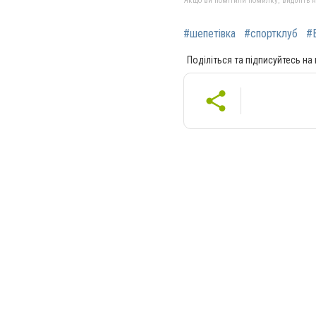
Якщо ви помітили помилку, виділіть нео
#шепетівка
#спортклуб
#
Поділіться та підписуйтесь на