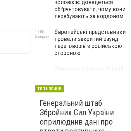
чоловіків: доведеться
обґрунтовувати, чому вони
перебувають за кордоном
Європейські представники
17:00
5 серпня
провели закритий раунд
переговорів з російською
стороною
Євросоюз спрямує Україні
13:27
5 серпня
€1,4 мільярда, отримані від
прибутків із заморожених
активів рф
ТОП НОВИНИ
Генеральний штаб
Збройних Сил України
оприлюднив дані про