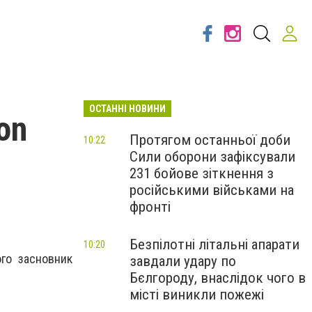
ОСТАННІ НОВИНИ
on
Протягом останньої доби
10:22
Сили оборони зафіксували
231 бойове зіткнення з
російськими військами на
фронті
Безпілотні літальні апарати
10:20
ого засновник
завдали удару по
Бєлгороду, внаслідок чого в
місті виникли пожежі