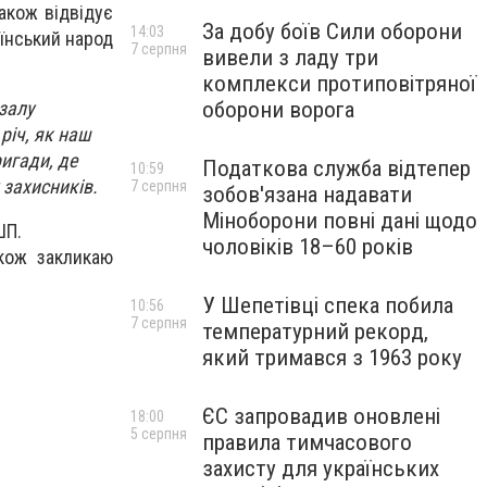
акож відвідує
За добу боїв Сили оборони
14:03
аїнський народ
7 серпня
вивели з ладу три
комплекси протиповітряної
оборони ворога
тзалу
 річ, як наш
ригади, де
Податкова служба відтепер
10:59
 захисників.
7 серпня
зобов'язана надавати
Міноборони повні дані щодо
ШП.
чоловіків 18–60 років
акож закликаю
У Шепетівці спека побила
10:56
7 серпня
температурний рекорд,
який тримався з 1963 року
ЄС запровадив оновлені
18:00
5 серпня
правила тимчасового
захисту для українських