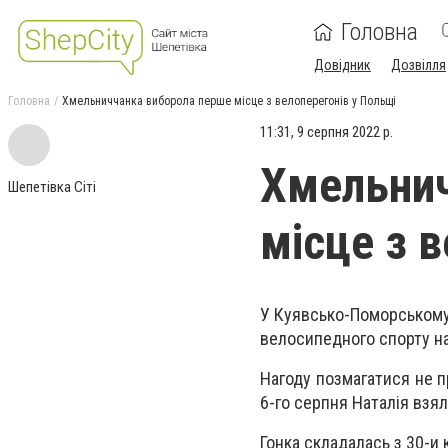
Головна
Довідник
Дозвілля
Головна
Хмельниччанка виборола перше місце з велоперегонів у Польщі
11:31, 9 серпня 2022 р.
Хмельнич
Шепетівка Сіті
місце з 
У Куявсько-Поморському
велосипедного спорту н
Нагоду позмагатися не п
6-го серпня Наталія взяла
Гонка складалась з 30-и 