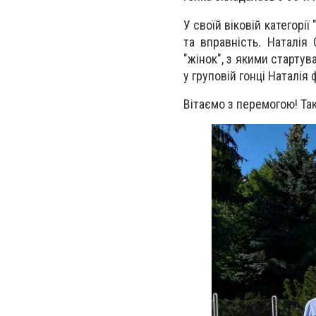
У своїй віковій категор
та вправність. Наталія
"жінок", з якими стартув
у груповій гонці Наталі
Вітаємо з перемогою! Та