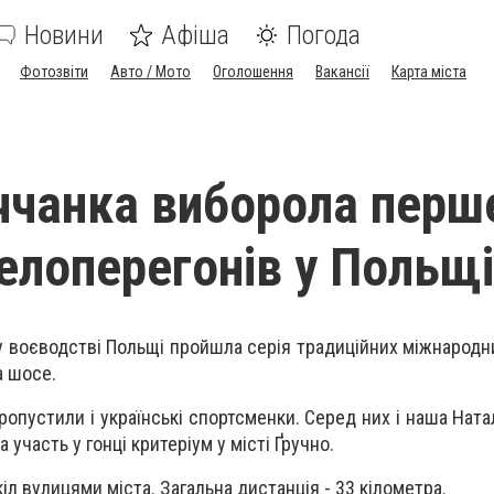
Новини
Афіша
Погода
Фотозвіти
Авто / Мото
Оголошення
Вакансії
Карта міста
чанка виборола перш
велоперегонів у Польщі
 воєводстві Польщі пройшла серія традиційних міжнародни
а шосе.
ропустили і українські спортсменки. Серед них і наша Нат
 участь у гонці критеріум у місті Ґручно.
кіл вулицями міста. Загальна дистанція - 33 кілометра.