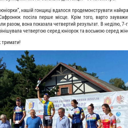
ії "юніорки", нашій гонщиці вдалося продемонструвати найк
 Сафронюк посіла перше місце. Крім того, варто зауваж
али разом, вона показала четвертий результат. В неділю, 7-
я фінішувала четвертою серед юніорок та восьмою серед жін
к тримати!