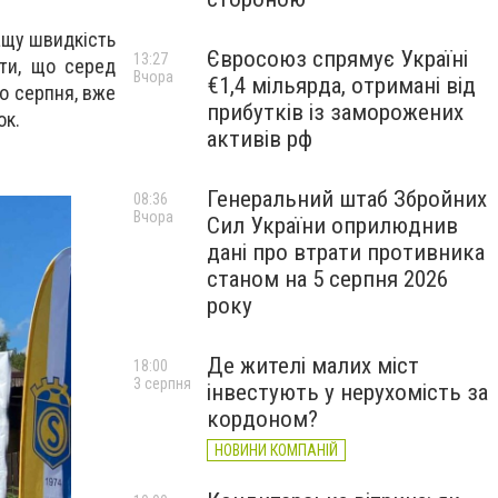
ращу швидкість
Євросоюз спрямує Україні
13:27
ити, що серед
Вчора
€1,4 мільярда, отримані від
го серпня, вже
прибутків із заморожених
ок.
активів рф
Генеральний штаб Збройних
08:36
Вчора
Сил України оприлюднив
дані про втрати противника
станом на 5 серпня 2026
року
Де жителі малих міст
18:00
3 серпня
інвестують у нерухомість за
кордоном?
НОВИНИ КОМПАНІЙ