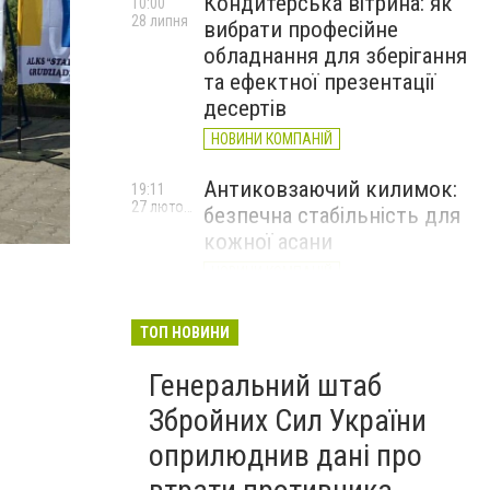
Кондитерська вітрина: як
10:00
28 липня
вибрати професійне
обладнання для зберігання
та ефектної презентації
десертів
НОВИНИ КОМПАНІЙ
Антиковзаючий килимок:
19:11
27 лютого
безпечна стабільність для
кожної асани
НОВИНИ КОМПАНІЙ
Велика Британія оголосила
17:20
ТОП НОВИНИ
24 лютого
про новий пакет військової
та гуманітарної допомоги
Генеральний штаб
Україні
Збройних Сил України
оприлюднив дані про