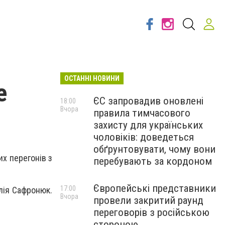
ОСТАННІ НОВИНИ
е
ЄС запровадив оновлені
18:00
Вчора
правила тимчасового
захисту для українських
чоловіків: доведеться
обґрунтовувати, чому вони
х перегонів з
перебувають за кордоном
Європейські представники
17:00
алія Сафронюк.
Вчора
провели закритий раунд
переговорів з російською
стороною