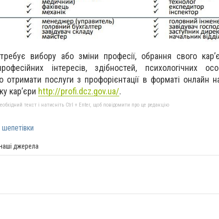
требує вибору або зміни професії, обрання свого кар’
рофесійних інтересів, здібностей, психологічних ос
 отримати послуги з профорієнтації в форматі онлайн н
ку кар’єри
http://profi.dcz.gov.ua/
.
бхідний текст і натисніть Ctrl + Enter, щоб повідомити про це редакцію
 шепетівки
 наші джерела