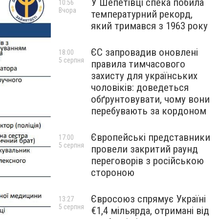
У Шепетівці спека побила
10:56
Вчора
температурний рекорд,
який тримався з 1963 року
ЄС запровадив оновлені
18:00
5 серпня
правила тимчасового
захисту для українських
чоловіків: доведеться
обґрунтовувати, чому вони
перебувають за кордоном
Європейські представники
17:00
5 серпня
провели закритий раунд
переговорів з російською
стороною
Євросоюз спрямує Україні
13:27
5 серпня
€1,4 мільярда, отримані від