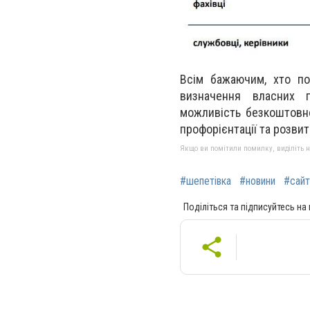
Всім бажаючим, хто по
визначення власних п
можливість безкоштовно
профорієнтації та розвит
Якщо ви помітили помилку, виділіть нео
#шепетівка
#новини
#сайт
Поділіться та підписуйтесь на