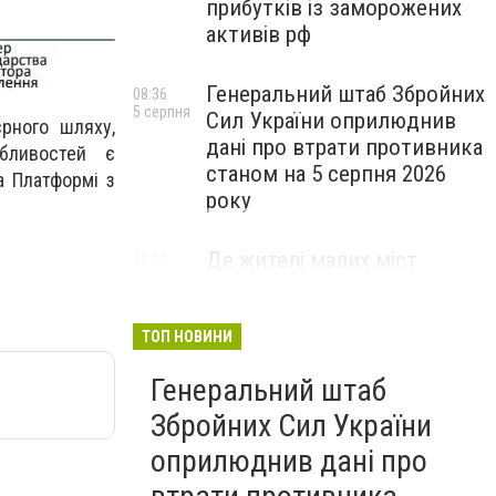
прибутків із заморожених
активів рф
Генеральний штаб Збройних
08:36
5 серпня
Сил України оприлюднив
єрного шляху,
дані про втрати противника
обливостей є
станом на 5 серпня 2026
а Платформі з
року
Де жителі малих міст
18:00
3 серпня
інвестують у нерухомість за
кордоном?
ТОП НОВИНИ
НОВИНИ КОМПАНІЙ
Генеральний штаб
Збройних Сил України
оприлюднив дані про