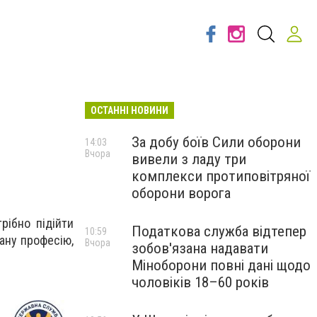
ОСТАННІ НОВИНИ
За добу боїв Сили оборони
14:03
Вчора
вивели з ладу три
комплекси протиповітряної
оборони ворога
рібно підійти
Податкова служба відтепер
10:59
ану професію,
Вчора
зобов'язана надавати
Міноборони повні дані щодо
чоловіків 18–60 років