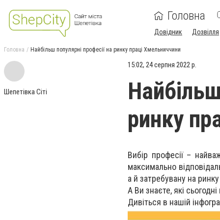
Головна
Довідник
Дозвілля
Головна
Найбільш популярні професії на ринку праці Хмельниччини
15:02, 24 серпня 2022 р.
Найбільш
Шепетівка Сіті
ринку пр
Вибір професії – найва
максимально відповідаль
а й затребувану на ринку 
А Ви знаєте, які сьогодн
Дивіться в нашій інфогр