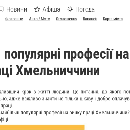
Новини
Афіша
Погода
Фотозвіти
Авто / Мото
Оголошення
Вакансії
Карта міста
 популярні професії на
аці Хмельниччини
жливіший крок в житті людини. Це питання, до якого пот
но, адже важливо знайти не тільки цікаву і добре оплачув
праці.
і найбільш популярні професії на ринку праці Хмельниччини?
афіці