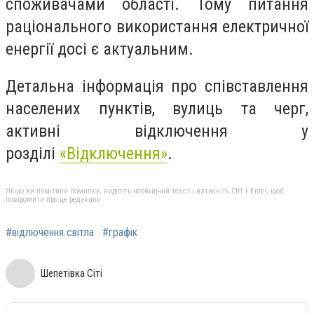
споживачами області. Тому питання
раціонального використання електричної
енергії досі є актуальним.
Детальна інформація про співставлення
населених пунктів, вулиць та черг,
активні відключення у
розділі
«Відключення»
.
Якщо ви помітили помилку, виділіть необхідний текст і натисніть Ctrl + Enter, щоб
повідомити про це редакцію
#відлючення світла
#графік
Шепетівка Сіті