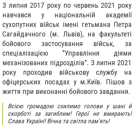
З липня 2017 року по червень 2021 року
навчався у національній академії
сухопутних військ імені гетьмана Петра
Сагайдачного (м. Львів), на факультеті
бойового застосування військ, за
спеціалізацією "Управління діями
механізованих підрозділів". З липня 2021
року проходив військову службу на
офіцерських посадах у м.Київ. Пішов з
життя п
ри виконанні бойового завдання
.
Всією громадою схилимо голови у шані й
скорботі за загиблим! Герої не вмирають!
Слава Україні! Вічна та світла пам'ять!