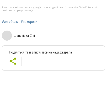
Якщо ви помітили помилку, виділіть необхідний текст і натисніть Ctrl + Enter, щоб
повідомити про це редакцію
#загибель
#похорони
Шепетівка Сіті
Поділіться та підписуйтесь на наші джерела