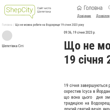
Головна
Довідник
Дозвілля
Головна
Що не можна робити на Водохреще 19 січня 2023 року
09:36, 19 січня 2023 р.
Що не мо
Шепетівка Сіті
19 січня 
19 січня завершуються р
охрестив Ісуса в Йордан
що вона цього дня змив
традицією на Водохрещ
другий святий вечір, як