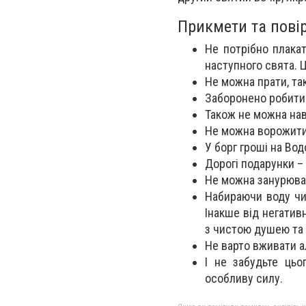
Прикмети та пові
Не потрібно плака
наступного свята. Ц
Не можна прати, та
Заборонено робити 
Також не можна нав
Не можна ворожити,
У борг гроші на Во
Дорогі подарунки –
Не можна занурюват
Набираючи воду чи
Інакше від негатив
з чистою душею та
Не варто вживати а
І не забудьте ць
особливу силу.