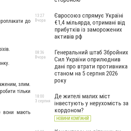
Євросоюз спрямує Україні
13:27
Вчора
проплакати до
€1,4 мільярда, отримані від
прибутків із заморожених
активів рф
іхів.
Генеральний штаб Збройних
08:36
Вчора
Сил України оприлюднив
инку.
дані про втрати противника
станом на 5 серпня 2026
року
аженим, злим.
 робити тільки
Де жителі малих міст
18:00
3 серпня
інвестують у нерухомість за
кордоном?
е вони мають
НОВИНИ КОМПАНІЙ