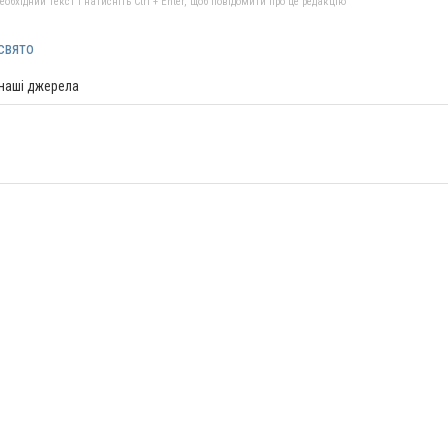
бхідний текст і натисніть Ctrl + Enter, щоб повідомити про це редакцію
свято
 наші джерела