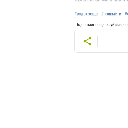
Якщо ви помітили помилку, виділіть нео
#водохреща
#прикмети
#
Поділіться та підписуйтесь на