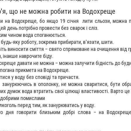
р'я, що не можна робити на Водохреще
ти на Водохреще, бо якщо 19 січня лити сльози, можна 
ей день потрібно провести без сварок і сліз.
ким чином вода споганюється.
будь-яку роботу, зокрема прибирати, в'язати, шити.
іть виносити сміття – свято спрямоване на очищення від гр
 інакше наврочите біду.
дохреще давати не можна – можна залучити бідність до буд
 погана прикмета на Водохреще.
ися у воду без сповіді та причастя.
 занурюючись в ополонку, не можна сваритися, бути обр
них думок вода втратить свої цілющі властивості. Варто це
 добрими помислами
лкоголь перед тим, як занурюватись у воду.
ого дня говорити близьким добрі слова – на Водохрещ