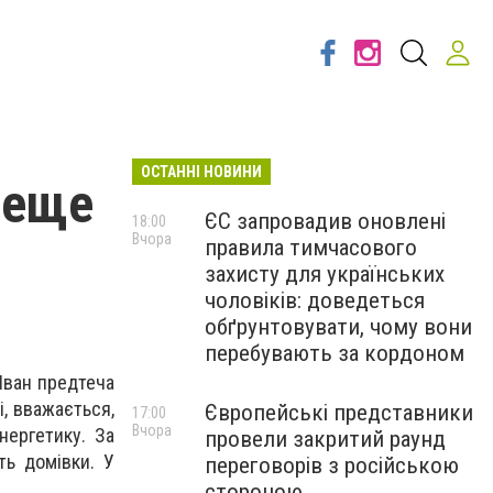
ОСТАННІ НОВИНИ
реще
ЄС запровадив оновлені
18:00
Вчора
правила тимчасового
захисту для українських
чоловіків: доведеться
обґрунтовувати, чому вони
перебувають за кордоном
Іван предтеча
і, вважається,
Європейські представники
17:00
Вчора
нергетику. За
провели закритий раунд
ь домівки. У
переговорів з російською
стороною