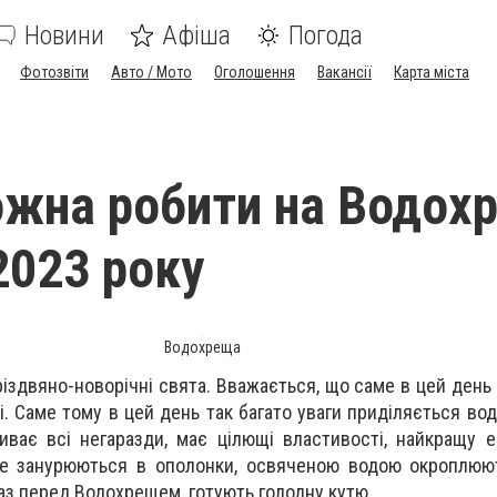
Новини
Афіша
Погода
Фотозвіти
Авто / Мото
Оголошення
Вакансії
Карта міста
жна робити на Водох
2023 року
Водохреща
іздвяно-новорічні свята. Вважається, що саме в цей день 
і. Саме тому в цей день так багато уваги приділяється вод
ає всі негаразди, має цілющі властивості, найкращу е
е занурюються в ополонки, освяченою водою окроплюют
раз перед Водохрещем, готують голодну кутю.