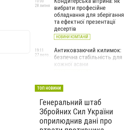
Кондитерська вітрина: як
10:00
28 липня
вибрати професійне
обладнання для зберігання
та ефектної презентації
десертів
НОВИНИ КОМПАНІЙ
Антиковзаючий килимок:
19:11
27 лютого
безпечна стабільність для
кожної асани
НОВИНИ КОМПАНІЙ
Велика Британія оголосила
17:20
ТОП НОВИНИ
24 лютого
про новий пакет військової
та гуманітарної допомоги
Генеральний штаб
Україні
Збройних Сил України
оприлюднив дані про