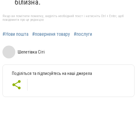
білизна.
Якщо ви помітили помилку, виділіть необхідний текст і натисніть Ctrl + Enter, щоб
повідомити про це редакцію
#Нови пошта
#поверненя товару
#послуги
Шепетівка Сіті
Поділіться та підписуйтесь на наші джерела