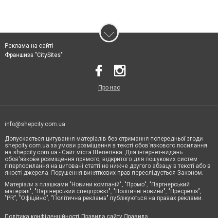
Реклама на сайті
Франшиза "CitySites"
Про нас
info@shepcity.com.ua
Допускається цитування матеріалів без отримання попередньої згоди
shepcity.com.ua за умови розміщення в тексті обов'язкового посилання
на shepcity.com.ua - Сайт міста Шепетівка. Для інтернет-видань
обов'язкове розміщення прямого, відкритого для пошукових систем
гіперпосилання на цитовані статті не нижче другого абзацу в тексті або в
якості джерела. Порушення виняткових прав переслідується Законом.
Матеріали з плашками "Новини компаній", "Промо", "Партнерський
матеріал", "Партнерський спецпроєкт", "Політичні новини", "Пресреліз",
"PR", "Офіційно", "Політична реклама" публікуються на правах реклами.
Політика конфіденційності
Правила сайту
Правила