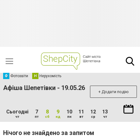
Ф
Фотозвіти
Н
Нерухомість
Афіша Шепетівки - 19.05.26
+ Додати подію
Сьогодні
7
8
9
10
11
12
13
чт
пт
сб
нд
пн
вт
ср
чт
Нічого не знайдено за запитом