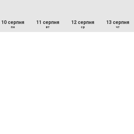
10 серпня
11 серпня
12 серпня
13 серпня
пн
вт
ср
чт