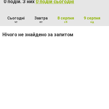
0 подій. З них
0 подій сьогодні
Сьогодні
Завтра
8 серпня
9 серпня
чт
пт
сб
нд
Нічого не знайдено за запитом