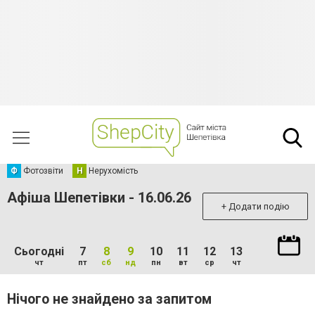
Ф
Фотозвіти
Н
Нерухомість
Афіша Шепетівки - 16.06.26
+ Додати подію
Сьогодні
7
8
9
10
11
12
13
чт
пт
сб
нд
пн
вт
ср
чт
Нічого не знайдено за запитом