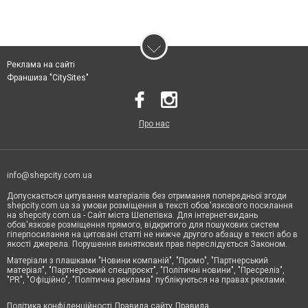
Реклама на сайті
Франшиза "CitySites"
Про нас
info@shepcity.com.ua
Допускається цитування матеріалів без отримання попередньої згоди
shepcity.com.ua за умови розміщення в тексті обов'язкового посилання
на shepcity.com.ua - Сайт міста Шепетівка. Для інтернет-видань
обов'язкове розміщення прямого, відкритого для пошукових систем
гіперпосилання на цитовані статті не нижче другого абзацу в тексті або в
якості джерела. Порушення виняткових прав переслідується Законом.
Матеріали з плашками "Новини компаній", "Промо", "Партнерський
матеріал", "Партнерський спецпроєкт", "Політичні новини", "Пресреліз",
"PR", "Офіційно", "Політична реклама" публікуються на правах реклами.
Політика конфіденційності
Правила сайту
Правила