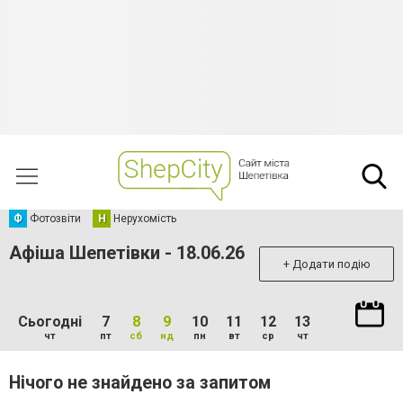
Ф
Фотозвіти
Н
Нерухомість
Афіша Шепетівки - 18.06.26
+ Додати подію
Сьогодні
7
8
9
10
11
12
13
чт
пт
сб
нд
пн
вт
ср
чт
Нічого не знайдено за запитом