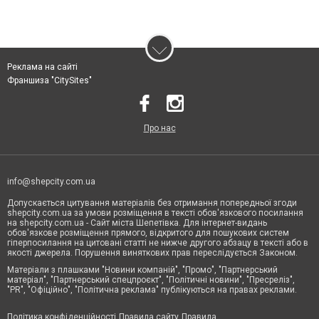
Реклама на сайті
Франшиза "CitySites"
Про нас
info@shepcity.com.ua
Допускається цитування матеріалів без отримання попередньої згоди
shepcity.com.ua за умови розміщення в тексті обов'язкового посилання
на shepcity.com.ua - Сайт міста Шепетівка. Для інтернет-видань
обов'язкове розміщення прямого, відкритого для пошукових систем
гіперпосилання на цитовані статті не нижче другого абзацу в тексті або в
якості джерела. Порушення виняткових прав переслідується Законом.
Матеріали з плашками "Новини компаній", "Промо", "Партнерський
матеріал", "Партнерський спецпроєкт", "Політичні новини", "Пресреліз",
"PR", "Офіційно", "Політична реклама" публікуються на правах реклами.
Політика конфіденційності
Правила сайту
Правила