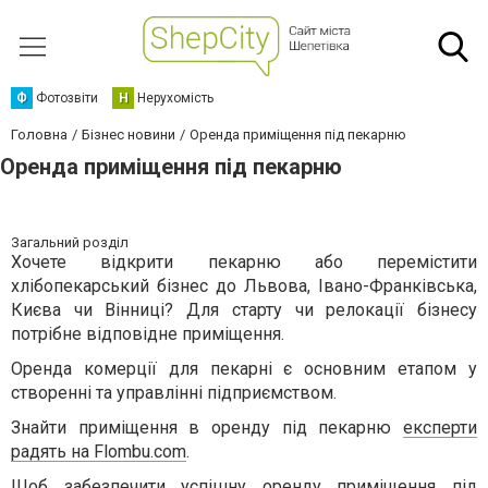
Ф
Фотозвіти
Н
Нерухомість
Головна
Бізнес новини
Оренда приміщення під пекарню
Оренда приміщення під пекарню
Загальний розділ
Хочете відкрити пекарню або перемістити
хлібопекарський бізнес до Львова, Івано-Франківська,
Києва чи Вінниці? Для старту чи релокації бізнесу
потрібне відповідне приміщення.
Оренда комерції для пекарні є основним етапом у
створенні та управлінні підприємством.
Знайти приміщення в оренду під пекарню
експерти
радять на Flombu.com
.
Щоб забезпечити успішну оренду приміщення під