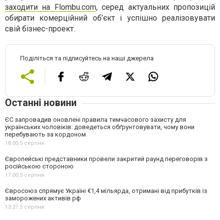
заходити на Flombu.com
, серед актуальних пропозицій
обирати комерційний об’єкт і успішно реалізовувати
свій бізнес-проект.
Поділіться та підписуйтесь на наші джерела
Останні новини
ЄС запровадив оновлені правила тимчасового захисту для
українських чоловіків: доведеться обґрунтовувати, чому вони
перебувають за кордоном
18:00,
5 серпня
Європейські представники провели закритий раунд переговорів з
російською стороною
17:00,
5 серпня
Євросоюз спрямує Україні €1,4 мільярда, отримані від прибутків із
заморожених активів рф
13:27,
5 серпня