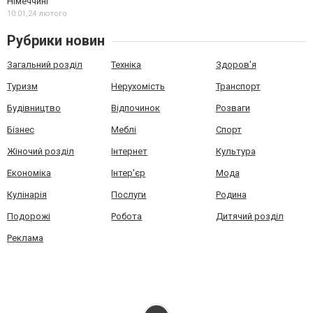
Німеччині
10:01,
24 лютого
Рубрики новин
Загальний розділ
Техніка
Здоров'я
Туризм
Нерухомість
Транспорт
Будівництво
Відпочинок
Розваги
Бізнес
Меблі
Спорт
Жіночий розділ
Інтернет
Культура
Економіка
Інтер'єр
Мода
Кулінарія
Послуги
Родина
Подорожі
Робота
Дитячий розділ
Реклама