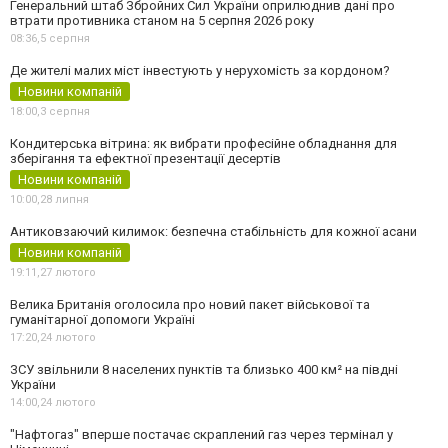
Генеральний штаб Збройних Сил України оприлюднив дані про
втрати противника станом на 5 серпня 2026 року
08:36,
5 серпня
Де жителі малих міст інвестують у нерухомість за кордоном?
Новини компаній
18:00,
3 серпня
Кондитерська вітрина: як вибрати професійне обладнання для
зберігання та ефектної презентації десертів
Новини компаній
10:00,
28 липня
Антиковзаючий килимок: безпечна стабільність для кожної асани
Новини компаній
19:11,
27 лютого
Велика Британія оголосила про новий пакет військової та
гуманітарної допомоги Україні
17:20,
24 лютого
ЗСУ звільнили 8 населених пунктів та близько 400 км² на півдні
України
14:00,
24 лютого
"Нафтогаз" вперше постачає скраплений газ через термінал у