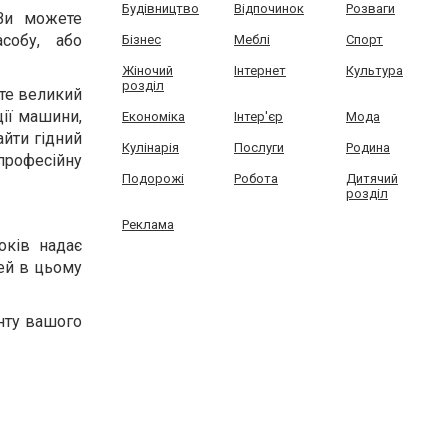
Будівництво
Відпочинок
Розваги
 Ви можете
собу, або
Бізнес
Меблі
Спорт
Жіночий
Інтернет
Культура
розділ
ете великий
ції машини,
Економіка
Інтер'єр
Мода
айти гідний
Кулінарія
Послуги
Родина
професійну
Подорожі
Робота
Дитячий
розділ
Реклама
оків надає
лей в цьому
нту вашого