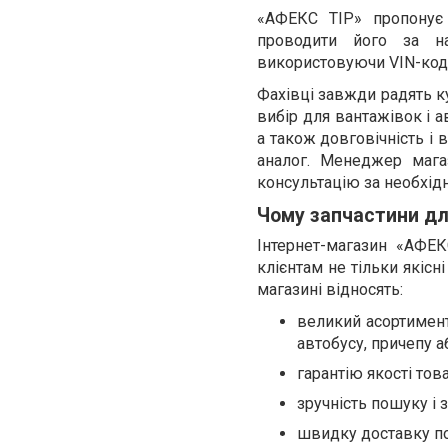
«АФЕКС ТІР» пропонує 
проводити його за н
використовуючи VIN-код
Фахівці завжди радять к
вибір для вантажівок і а
а також довговічність і 
аналог. Менеджер мага
консультацію за необхідн
Чому запчастини дл
Інтернет-магазин «АФЕК
клієнтам не тільки якісн
магазині відносять:
великий асортимент
автобусу, причепу а
гарантію якості това
зручність пошуку і 
швидку доставку по