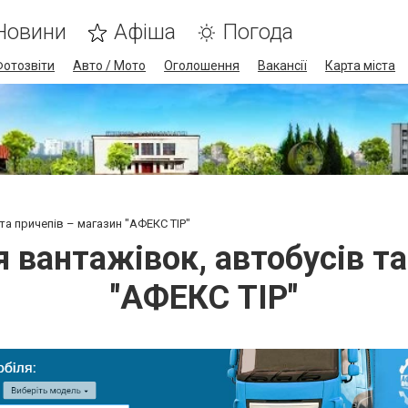
Новини
Афіша
Погода
Фотозвіти
Авто / Мото
Оголошення
Вакансії
Карта міста
та причепів – магазин "АФЕКС ТІР"
 вантажівок, автобусів та
"АФЕКС ТІР"