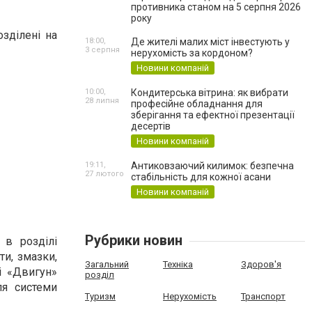
противника станом на 5 серпня 2026
року
зділені на
18:00,
Де жителі малих міст інвестують у
3 серпня
нерухомість за кордоном?
Новини компаній
10:00,
Кондитерська вітрина: як вибрати
28 липня
професійне обладнання для
зберігання та ефектної презентації
десертів
Новини компаній
19:11,
Антиковзаючий килимок: безпечна
27 лютого
стабільність для кожної асани
Новини компаній
Рубрики новин
 в розділі
ти, змазки,
Загальний
Техніка
Здоров'я
лі «Двигун»
розділ
ля системи
Туризм
Нерухомість
Транспорт