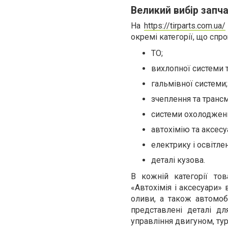
Великий вибір запч
На
https://tirparts.com.ua/
окремі категорії, що спр
ТО;
вихлопної системи т
гальмівної системи;
зчеплення та трансмі
системи охолодженн
автохімію та аксесу
електрику і освітле
деталі кузова.
В кожній категорії то
«Автохімія і аксесуари» 
оливи, а також автомобі
представлені деталі для
управління двигуном, тур