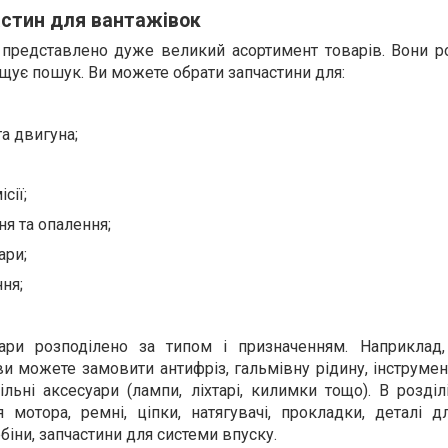
астин для вантажівок
представлено дуже великий асортимент товарів. Вони ро
ощує пошук. Ви можете обрати запчастини для:
а двигуна;
сії;
я та опалення;
ари;
ння;
вари розподілено за типом і призначенням. Наприклад,
ви можете замовити антифріз, гальмівну рідину, інструмен
льні аксесуари (лампи, ліхтарі, килимки тощо). В розді
 мотора, ремні, ціпки, натягувачі, прокладки, деталі д
біни, запчастини для системи впуску.