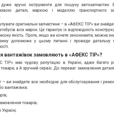
дуже зручні інструменти для пошуку автозапчастин.
азвою деталі, маркою і моделлю транспортного за
.
упувати оригінальні запчастини – в «АФЕКС ТІР» ви знайд
втобусів всіх марок. Це гарантує їх відповідність конструк
високу якість. Проте, якщо ви хочете зекономити, можна зн
зину допоможе у цьому питанні і проведе детальну 
ості.
я вантажівок замовляють в «АФЕКС ТІР»?
С ТІР» має чудову репутацію в Україні, адже багато р
і товари, а й зручний сервіс. До переваг замовлення дета
 – ви знайдете все необхідне для обслуговування і ремо
бо вантажівки;
рів;
замовлення товарів;
 Україні;