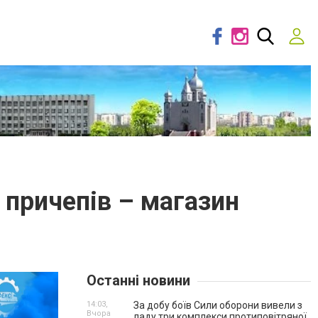
 причепів – магазин
Останні новини
14:03,
За добу боїв Сили оборони вивели з
Вчора
ладу три комплекси протиповітряної