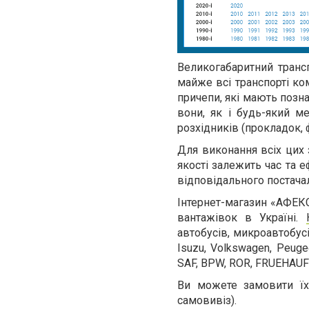
Великогабаритний трансп
майже всі транспорті ко
причепи, які мають позна
вони, як і будь-який ме
розхідників (прокладок, ф
Для виконання всіх цих з
якості залежить час та 
відповідального постача
Інтернет-магазин «АФЕКС
вантажівок в Україні.
автобусів, микроавтобусів
Isuzu, Volkswagen, Peugeo
SAF, BPW, ROR, FRUEHAUF
Ви можете замовити їх
самовивіз).