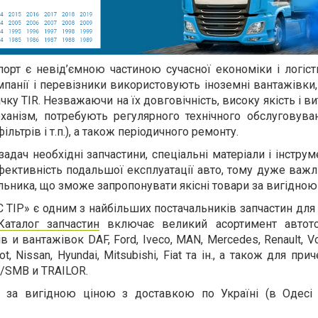
орт є невід’ємною частиною сучасної економіки і логіст
мпанії і перевізники використовують іноземні вантажівки,
чку TIR. Незважаючи на їх довговічність, високу якість і ви
ханізм, потребують регулярного технічного обслуговуван
ільтрів і т.п.), а також періодичного ремонту.
адач необхідні запчастини, спеціальні матеріали і інструме
ефективність подальшої експлуатації авто, тому дуже важ
льника, що зможе запропонувати якісні товари за вигідною
 ТІР» є одним з найбільших постачальників запчастин для 
Каталог запчастин
включає великий асортимент автото
 и вантажівок DAF, Ford, Iveco, MAN, Mercedes, Renault, Vol
t, Nissan, Hyundai, Mitsubishi, Fiat та ін., а також для при
/SMB и TRAILOR.
 за вигідною ціною з доставкою по Україні (в Одес