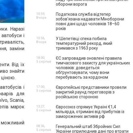
оборони ворога
10:59,
Податкова служба відтепер
Вчора
зобов'язана надавати Міноборони
повні дані щодо чоловіків 18–60
років
ики. Наразі
 автобуси і
10:56,
У Шепетівці спека побила
тривалість,
Вчора
температурний рекорд, який
тримався з 1963 року
ня, заміни
18:00,
ЄС запровадив оновлені правила
5 серпня
тимчасового захисту для українських
нти. Від їх
чоловіків: доведеться
ливо знайти
обґрунтовувати, чому вони
перебувають за кордоном
 ціною.
автобусів і
17:00,
Європейські представники провели
5 серпня
закритий раунд переговорів з
варів для
російською стороною
vo, Scania,
чепів марок
13:27,
Євросоюз спрямує Україні €1,4
5 серпня
мільярда, отримані від прибутків із
заморожених активів рф
і можливий
08:36,
Генеральний штаб Збройних Сил
5 серпня
України оприлюднив дані про втрати