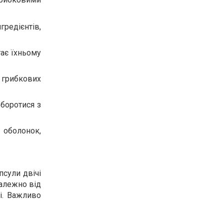
гредієнтів,
гає їхньому
грибкових
 боротися з
 оболонок,
псули двічі
залежно від
і. Важливо