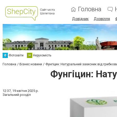
Головна
Довідник
Дозвілля
Ф
Фотозвіти
Н
Нерухомість
Головна
Бізнес новини
Фунгіцин: Натуральний захисник від грибков
Фунгіцин: Нату
12:37,
19 квітня 2025 р.
Загальний розділ