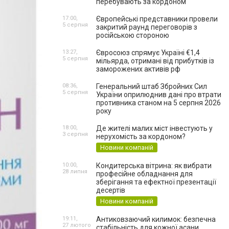
перебувають за кордоном
17:00,
Європейські представники провели
5 серпня
закритий раунд переговорів з
російською стороною
13:27,
Євросоюз спрямує Україні €1,4
5 серпня
мільярда, отримані від прибутків із
заморожених активів рф
08:36,
Генеральний штаб Збройних Сил
5 серпня
України оприлюднив дані про втрати
противника станом на 5 серпня 2026
року
18:00,
Де жителі малих міст інвестують у
3 серпня
нерухомість за кордоном?
Новини компаній
10:00,
Кондитерська вітрина: як вибрати
28 липня
професійне обладнання для
зберігання та ефектної презентації
десертів
Новини компаній
19:11,
Антиковзаючий килимок: безпечна
27 лютого
стабільність для кожної асани