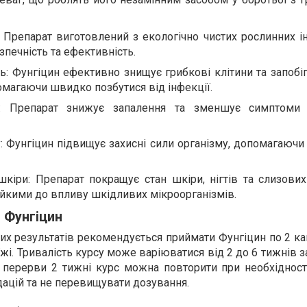
 Препарат виготовлений з екологічно чистих рослинних ін
зпечність та ефективність.
ь: Фунгіцин ефективно знищує грибкові клітини та запобі
агаючи швидко позбутися від інфекції.
я: Препарат знижує запалення та зменшує симптоми 
у: Фунгіцин підвищує захисні сили організму, допомагаючи
кіри: Препарат покращує стан шкіри, нігтів та слизових
тійкими до впливу шкідливих мікроорганізмів.
 Фунгіцин
х результатів рекомендується приймати Фунгіцин по 2 ка
їжі. Тривалість курсу може варіюватися від 2 до 6 тижнів 
я перерви 2 тижні курс можна повторити при необхідност
ацій та не перевищувати дозування.