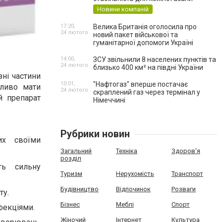
Новини компаній
17:20,
Велика Британія оголосила про
24 лютого
новий пакет військової та
гуманітарної допомоги Україні
14:00,
ЗСУ звільнили 8 населених пунктів та
24 лютого
близько 400 км² на півдні України
зні частини
10:01,
"Нафтогаз" вперше постачає
жливо мати
24 лютого
скраплений газ через термінал у
й препарат
Німеччині
Рубрики новин
их своїми
Загальний
Техніка
Здоров'я
розділ
ть сильну
Туризм
Нерухомість
Транспорт
Будівництво
Відпочинок
Розваги
ту.
Бізнес
Меблі
Спорт
фекціями.
Жіночий
Інтернет
Культура