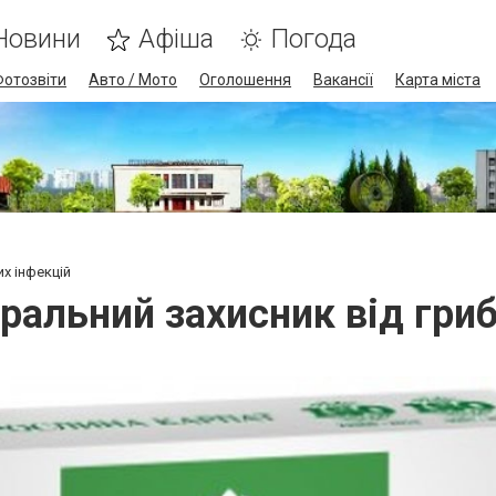
Новини
Афіша
Погода
Фотозвіти
Авто / Мото
Оголошення
Вакансії
Карта міста
их інфекцій
ральний захисник від гри