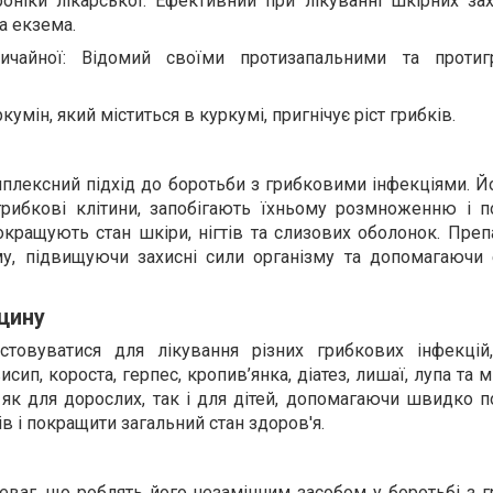
роніки лікарської: Ефективний при лікуванні шкірних за
та екзема.
ичайної: Відомий своїми протизапальними та протиг
умін, який міститься в куркумі, пригнічує ріст грибків.
плексний підхід до боротьби з грибковими інфекціями. Й
рибкові клітини, запобігають їхньому розмноженню і 
кращують стан шкіри, нігтів та слизових оболонок. Преп
му, підвищуючи захисні сили організму та допомагаючи
цину
товуватися для лікування різних грибкових інфекцій
сип, короста, герпес, кропив’янка, діатез, лишаї, лупа та м
як для дорослих, так і для дітей, допомагаючи швидко п
в і покращити загальний стан здоров'я.
еваг, що роблять його незамінним засобом у боротьбі з 