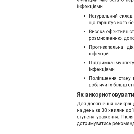
інфекціями:
Натуральний склад:
що гарантує його бе
Висока ефективніст
розмноженню, допом
Протизапальна ді
інфекцій.
Підтримка імунітет
інфекціями.
Поліпшення стану ш
роблячи їх більш с
Як використовувати
Для досягнення найкращи
на день за 30 хвилин до 
ступеня ураження. Післ
дотримуватись рекоменд