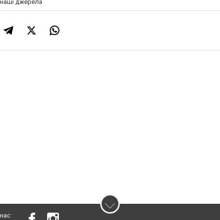
а наші джерела
нас :