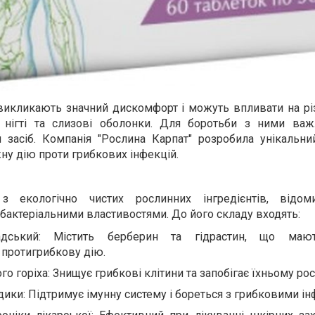
 викликають значний дискомфорт і можуть впливати на рі
, нігті та слизові оболонки. Для боротьби з ними ва
 засіб. Компанія "Рослина Карпат" розробила унікальни
ну дію проти грибкових інфекцій.
 екологічно чистих рослинних інгредієнтів, відом
бактеріальними властивостями. До його складу входять:
адський: Містить берберин та гідрастин, що маю
 протигрибкову дію.
го горіха: Знищує грибкові клітини та запобігає їхньому рос
дики: Підтримує імунну систему і бореться з грибковими ін