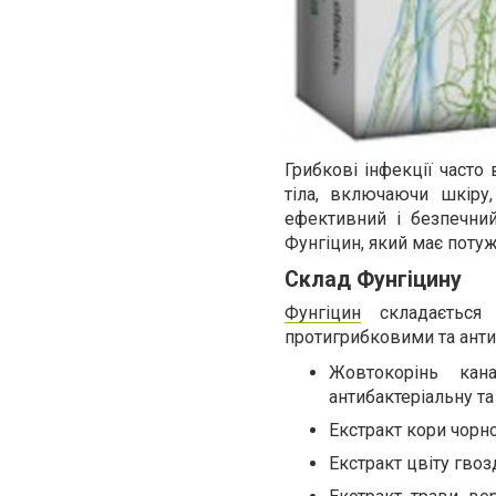
Грибкові інфекції часто
тіла, включаючи шкіру
ефективний і безпечний
Фунгіцин, який має потуж
Склад Фунгіцину
Фунгіцин
складається з
протигрибковими та анти
Жовтокорінь кан
антибактеріальну та
Екстракт кори чорно
Екстракт цвіту гвоз