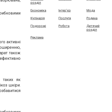
хворювань,
розділ
Економіка
Інтер'єр
Мода
рибковими
Кулінарія
Послуги
Родина
Подорожі
Робота
Дитячий
розділ
Реклама
ого активні
поширенню,
арат також
 ефективно
, таких як
ікоз шкіри.
озбавитися
грибковими