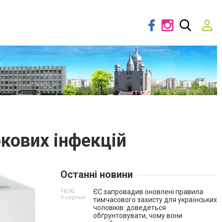
бкових інфекцій
Останні новини
18:00,
ЄС запровадив оновлені правила
5 серпня
тимчасового захисту для українських
чоловіків: доведеться
обґрунтовувати, чому вони