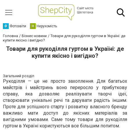
Ф
Фотозвіти
Н
Нерухомість
Головна
Бізнес новини
Товари для рукоділля гуртом в Україні: де
купити якісно і вигідно?
Товари для рукоділля гуртом в Україні: де
купити якісно і вигідно?
Загальний розділ
Рукоділля — це не просто захоплення. Для багатьох
майстрів і майстринь воно переросло у прибуткову
справу, яка дозволяє реалізувати творчі ідеї,
створювати унікальні речі та дарувати радість іншим.
Проте для успішного старту і розвитку власного бренду
важливо мати доступ до якісних матеріалів за
вигідними умовами. Саме тому товари для рукоділля
гуртом в Україні користуються все більшим попитом.