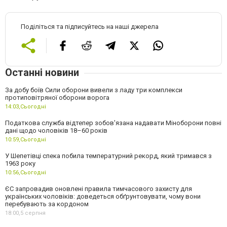
Поділіться та підписуйтесь на наші джерела
Останні новини
За добу боїв Сили оборони вивели з ладу три комплекси
протиповітряної оборони ворога
14:03,
Сьогодні
Податкова служба відтепер зобов'язана надавати Міноборони повні
дані щодо чоловіків 18–60 років
10:59,
Сьогодні
У Шепетівці спека побила температурний рекорд, який тримався з
1963 року
10:56,
Сьогодні
ЄС запровадив оновлені правила тимчасового захисту для
українських чоловіків: доведеться обґрунтовувати, чому вони
перебувають за кордоном
18:00,
5 серпня