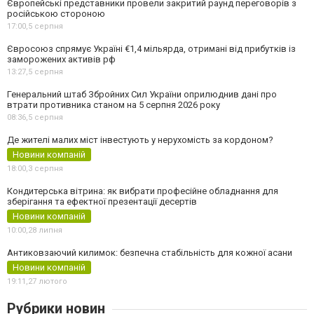
Європейські представники провели закритий раунд переговорів з
російською стороною
17:00,
5 серпня
Євросоюз спрямує Україні €1,4 мільярда, отримані від прибутків із
заморожених активів рф
13:27,
5 серпня
Генеральний штаб Збройних Сил України оприлюднив дані про
втрати противника станом на 5 серпня 2026 року
08:36,
5 серпня
Де жителі малих міст інвестують у нерухомість за кордоном?
Новини компаній
18:00,
3 серпня
Кондитерська вітрина: як вибрати професійне обладнання для
зберігання та ефектної презентації десертів
Новини компаній
10:00,
28 липня
Антиковзаючий килимок: безпечна стабільність для кожної асани
Новини компаній
19:11,
27 лютого
Рубрики новин