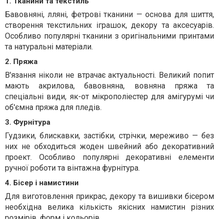
1. Тканини та текстиль
Бавовняні, лляні, фетрові тканини — основа для шиття,
створення текстильних іграшок, декору та аксесуарів.
Особливо популярні тканини з оригінальними принтами
та натуральні матеріали.
2. Пряжа
В'язання ніколи не втрачає актуальності. Великий попит
мають акрилова, бавовняна, вовняна пряжа та
спеціальні види, як-от мікрополіестер для амігурумі чи
об'ємна пряжа для пледів.
3. Фурнітура
Гудзики, блискавки, застібки, стрічки, мереживо — без
них не обходиться жоден швейний або декоративний
проект. Особливо популярні декоративні елементи
ручної роботи та вінтажна фурнітура.
4. Бісер і намистини
Для виготовлення прикрас, декору та вишивки бісером
необхідна велика кількість якісних намистин різних
розмірів, форм і кольорів.