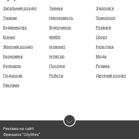
Загальний розділ
Техніка
Здоров'я
Туризм
Нерухомість
Транспорт
Будівництво
Відпочинок
Розваги
Бізнес
Меблі
Спорт
Жіночий розділ
Інтернет
Культура
Економіка
Інтер'єр
Мода
Кулінарія
Послуги
Родина
Подорожі
Робота
Дитячий розділ
Реклама
Реклама на сайті
Франшиза "CitySites"