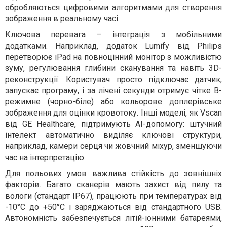
обробляються цифровими алгоритмами для створення
зображення в реальному часі.
Ключова перевага – інтеграція з мобільними
додатками. Наприклад, додаток Lumify від Philips
перетворює iPad на повноцінний монітор з можливістю
зуму, регулювання глибини сканування та навіть 3D-
реконструкції. Користувач просто підключає датчик,
запускає програму, і за лічені секунди отримує чітке B-
режимне (чорно-біле) або кольорове доплерівське
зображення для оцінки кровотоку. Інші моделі, як Vscan
від GE Healthcare, підтримують AI-допомогу: штучний
інтелект автоматично виділяє ключові структури,
наприклад, камери серця чи жовчний міхур, зменшуючи
час на інтерпретацію.
Для польових умов важлива стійкість до зовнішніх
факторів. Багато сканерів мають захист від пилу та
вологи (стандарт IP67), працюють при температурах від
-10°C до +50°C і заряджаються від стандартного USB.
Автономність забезпечується літій-іонними батареями,