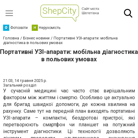
Ф
Фотозвіти
Н
Нерухомість
Головна
Бізнес новини
Портативні УЗІ-апарати: мобільна
діагностика в польових умовах
Портативні УЗІ-апарати: мобільна діагностика
в польових умовах
21:03,
14 травня 2025 р.
Загальний розділ
У сучасній медицині час часто стає вирішальним
фактором між життям і смертю. Особливо це актуально
для бригад швидкої допомоги, де кожна хвилина на
рахунку. Саме тут на передній план виходять портативні
УЗІ-апарати – компактні, бездротові пристрої, які
перетворюють смартфон чи планшет на потужний
інструмент діагностики. Ці технології дозволяють