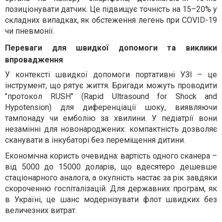
позиціонувати датчик. Це підвищує точність на 15–20% у
складних випадках, як обстеження легень при COVID-19
чи пневмонії.
Переваги для швидкої допомоги та виклики
впровадження
У контексті швидкої допомоги портативні УЗІ – це
інструмент, що рятує життя. Бригади можуть проводити
"протокол RUSH" (Rapid Ultrasound for Shock and
Hypotension) для диференціації шоку, виявляючи
тампонаду чи емболію за хвилини. У педіатрії вони
незамінні для новонароджених: компактність дозволяє
сканувати в інкубаторі без переміщення дитини.
Економічна користь очевидна: вартість одного сканера –
від 5000 до 15000 доларів, що вдесятеро дешевше
стаціонарного аналога, а окупність настає за рік завдяки
скороченню госпіталізацій. Для державних програм, як
в Україні, це шанс модернізувати флот швидких без
величезних витрат.