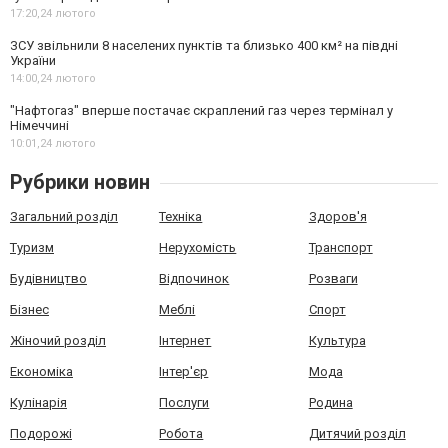
17:20,
24 лютого
ЗСУ звільнили 8 населених пунктів та близько 400 км² на півдні
України
14:00,
24 лютого
"Нафтогаз" вперше постачає скраплений газ через термінал у
Німеччині
10:01,
24 лютого
Рубрики новин
Загальний розділ
Техніка
Здоров'я
Туризм
Нерухомість
Транспорт
Будівництво
Відпочинок
Розваги
Бізнес
Меблі
Спорт
Жіночий розділ
Інтернет
Культура
Економіка
Інтер'єр
Мода
Кулінарія
Послуги
Родина
Подорожі
Робота
Дитячий розділ