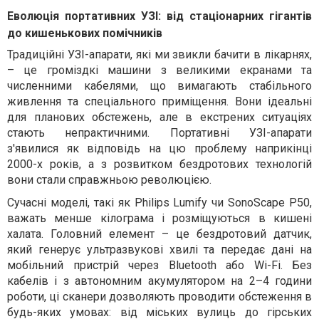
Еволюція портативних УЗІ: від стаціонарних гігантів
до кишенькових помічників
Традиційні УЗІ-апарати, які ми звикли бачити в лікарнях,
– це громіздкі машини з великими екранами та
численними кабелями, що вимагають стабільного
живлення та спеціального приміщення. Вони ідеальні
для планових обстежень, але в екстрених ситуаціях
стають непрактичними. Портативні УЗІ-апарати
з'явилися як відповідь на цю проблему наприкінці
2000-х років, а з розвитком бездротових технологій
вони стали справжньою революцією.
Сучасні моделі, такі як Philips Lumify чи SonoScape P50,
важать менше кілограма і розміщуються в кишені
халата. Головний елемент – це бездротовий датчик,
який генерує ультразвукові хвилі та передає дані на
мобільний пристрій через Bluetooth або Wi-Fi. Без
кабелів і з автономним акумулятором на 2–4 години
роботи, ці сканери дозволяють проводити обстеження в
будь-яких умовах: від міських вулиць до гірських