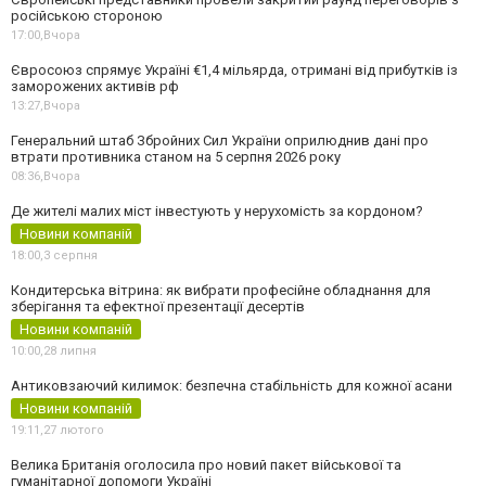
російською стороною
17:00,
Вчора
Євросоюз спрямує Україні €1,4 мільярда, отримані від прибутків із
заморожених активів рф
13:27,
Вчора
Генеральний штаб Збройних Сил України оприлюднив дані про
втрати противника станом на 5 серпня 2026 року
08:36,
Вчора
Де жителі малих міст інвестують у нерухомість за кордоном?
Новини компаній
18:00,
3 серпня
Кондитерська вітрина: як вибрати професійне обладнання для
зберігання та ефектної презентації десертів
Новини компаній
10:00,
28 липня
Антиковзаючий килимок: безпечна стабільність для кожної асани
Новини компаній
19:11,
27 лютого
Велика Британія оголосила про новий пакет військової та
гуманітарної допомоги Україні