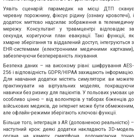
Уявіть сценарій: парамедик на місці ДТП сканує
черевну порожнину, фіксує рідину (ознаку кровотечі), і
додаток миттєво надсилає зображення в телемедичну
мережу. Консультант у травмцентрі відповідає за
секунди, коригуючи план евакуації. Такі функції, як
хмарне зберігання та віддалений доступ, інтегруються з
EHR-системами (електронними медичними картками),
забезпечуючи безперервність лікування.
Безпека даних – на високому рівні: шифрування AES-
256 і відповідність GDPR/HIPAA захищають інформацію.
Для навчання додатки містять симулятори: ви можете
практикувати на віртуальних моделях, покращуючи
навички без ризику для пацієнтів. У польових умовах це
особливо цінно – від волонтерів у таборах біженців до
військових медиків, де інтернет може бути обмеженим,
але офлайн-режими зберігають ключові функції.
Більше того, інтеграція з AR (доповненою реальністю) –
наступний крок: деякі додатки накладають 3D-модель
органа на камеру смартфона, допомагаючи точно