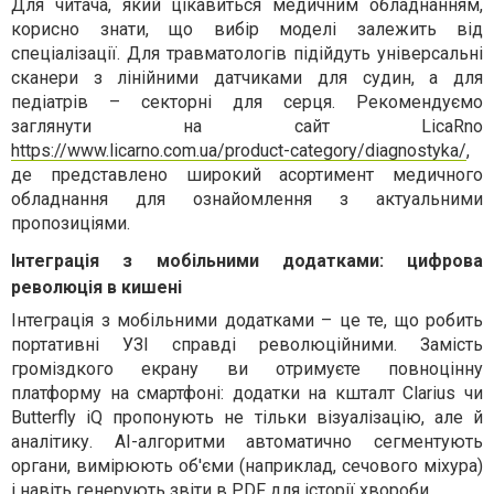
Для читача, який цікавиться медичним обладнанням,
корисно знати, що вибір моделі залежить від
спеціалізації. Для травматологів підійдуть універсальні
сканери з лінійними датчиками для судин, а для
педіатрів – секторні для серця. Рекомендуємо
заглянути на сайт LicaRno
https://www.licarno.com.ua/product-category/diagnostyka/
,
де представлено широкий асортимент медичного
обладнання для ознайомлення з актуальними
пропозиціями.
Інтеграція з мобільними додатками: цифрова
революція в кишені
Інтеграція з мобільними додатками – це те, що робить
портативні УЗІ справді революційними. Замість
громіздкого екрану ви отримуєте повноцінну
платформу на смартфоні: додатки на кшталт Clarius чи
Butterfly iQ пропонують не тільки візуалізацію, але й
аналітику. AI-алгоритми автоматично сегментують
органи, вимірюють об'єми (наприклад, сечового міхура)
і навіть генерують звіти в PDF для історії хвороби.