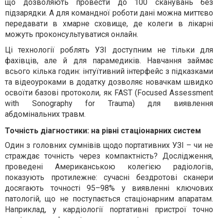
що дозволяють провести до 100 сканувань без
підзарядки. А для командної роботи дані можна миттєво
передавати в хмарне сховище, де колеги в лікарні
можуть проконсультуватися онлайн.
Ці технології роблять УЗІ доступним не тільки для
фахівців, але й для парамедиків. Навчання займає
всього кілька годин: інтуїтивний інтерфейс з підказками
та відеоуроками в додатку дозволяє новачкам швидко
освоїти базові протоколи, як FAST (Focused Assessment
with Sonography for Trauma) для виявлення
абдомінальних травм.
Точність діагностики: на рівні стаціонарних систем
Один з головних сумнівів щодо портативних УЗІ – чи не
страждає точність через компактність? Дослідження,
проведені Американською колегією радіологів,
показують протилежне: сучасні бездротові сканери
досягають точності 95–98% у виявленні ключових
патологій, що не поступається стаціонарним апаратам.
Наприклад, у кардіології портативні пристрої точно