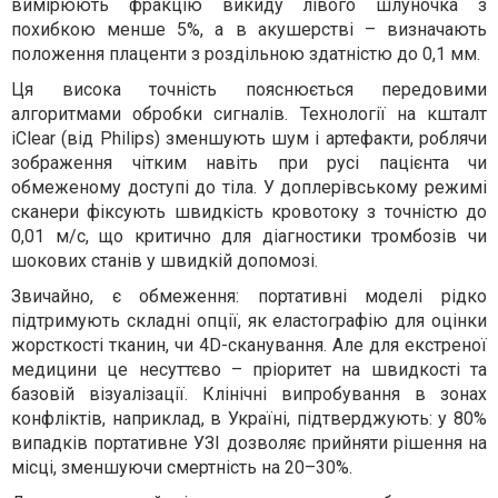
вимірюють фракцію викиду лівого шлуночка з
похибкою менше 5%, а в акушерстві – визначають
положення плаценти з роздільною здатністю до 0,1 мм.
Ця висока точність пояснюється передовими
алгоритмами обробки сигналів. Технології на кшталт
iClear (від Philips) зменшують шум і артефакти, роблячи
зображення чітким навіть при русі пацієнта чи
обмеженому доступі до тіла. У доплерівському режимі
сканери фіксують швидкість кровотоку з точністю до
0,01 м/с, що критично для діагностики тромбозів чи
шокових станів у швидкій допомозі.
Звичайно, є обмеження: портативні моделі рідко
підтримують складні опції, як еластографію для оцінки
жорсткості тканин, чи 4D-сканування. Але для екстреної
медицини це несуттєво – пріоритет на швидкості та
базовій візуалізації. Клінічні випробування в зонах
конфліктів, наприклад, в Україні, підтверджують: у 80%
випадків портативне УЗІ дозволяє прийняти рішення на
місці, зменшуючи смертність на 20–30%.