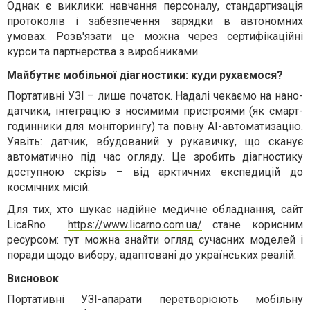
Однак є виклики: навчання персоналу, стандартизація
протоколів і забезпечення зарядки в автономних
умовах. Розв'язати це можна через сертифікаційні
курси та партнерства з виробниками.
Майбутнє мобільної діагностики: куди рухаємося?
Портативні УЗІ – лише початок. Надалі чекаємо на нано-
датчики, інтеграцію з носимими пристроями (як смарт-
годинники для моніторингу) та повну AI-автоматизацію.
Уявіть: датчик, вбудований у рукавичку, що сканує
автоматично під час огляду. Це зробить діагностику
доступною скрізь – від арктичних експедицій до
космічних місій.
Для тих, хто шукає надійне медичне обладнання, сайт
LicaRno
https://www.licarno.com.ua/
стане корисним
ресурсом: тут можна знайти огляд сучасних моделей і
поради щодо вибору, адаптовані до українських реалій.
Висновок
Портативні УЗІ-апарати перетворюють мобільну