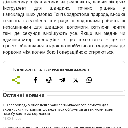
діагностику з фантастики на реальність, даючи лікарям
інструмент для швидких, точних рішень у
найскладніших умовах. Їхня бездротова природа, висока
точність і seamless інтеграція з додатками роблять їх
незамінними для швидкої допомоги, рятуючи життя
там, де секунди вирішують усе. Якщо ви медик чи
адміністратор, інвестуйте в цю технологію – це не
просто обладнання, а крок до майбутнього медицини, де
кордони між полем бою і операційною стираються.
Поділіться та підписуйтесь на наші джерела
Останні новини
ЄС запровадив оновлені правила тимчасового захисту для
українських чоловіків: доведеться обґрунтовувати, чому вони
перебувають за кордоном
18:00,
Вчора
Європейські представники провели закритий раунд переговорів з