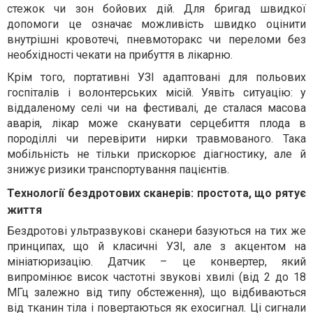
стежок чи зон бойових дій. Для бригад швидкої
допомоги це означає можливість швидко оцінити
внутрішні кровотечі, пневмоторакс чи переломи без
необхідності чекати на прибуття в лікарню.
Крім того, портативні УЗІ адаптовані для польових
госпіталів і волонтерських місій. Уявіть ситуацію: у
віддаленому селі чи на фестивалі, де сталася масова
аварія, лікар може сканувати серцебиття плода в
породіллі чи перевірити нирки травмованого. Така
мобільність не тільки прискорює діагностику, але й
знижує ризики транспортування пацієнтів.
Технології бездротових сканерів: простота, що рятує
життя
Бездротові ультразвукові сканери базуються на тих же
принципах, що й класичні УЗІ, але з акцентом на
мініатюризацію. Датчик – це конвертер, який
випромінює висок частотні звукові хвилі (від 2 до 18
МГц залежно від типу обстеження), що відбиваються
від тканин тіла і повертаються як ехосигнал. Ці сигнали