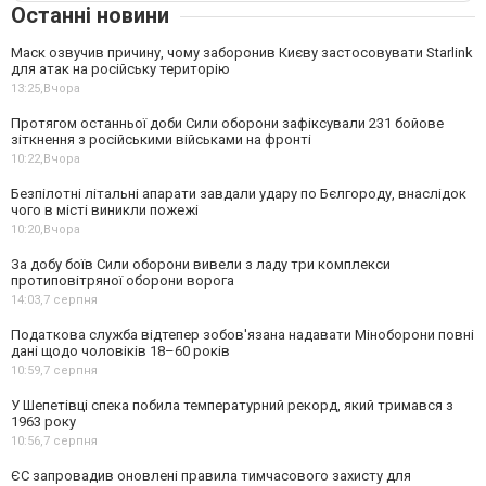
Останні новини
Маск озвучив причину, чому заборонив Києву застосовувати Starlink
для атак на російську територію
13:25,
Вчора
Протягом останньої доби Сили оборони зафіксували 231 бойове
зіткнення з російськими військами на фронті
10:22,
Вчора
Безпілотні літальні апарати завдали удару по Бєлгороду, внаслідок
чого в місті виникли пожежі
10:20,
Вчора
За добу боїв Сили оборони вивели з ладу три комплекси
протиповітряної оборони ворога
14:03,
7 серпня
Податкова служба відтепер зобов'язана надавати Міноборони повні
дані щодо чоловіків 18–60 років
10:59,
7 серпня
У Шепетівці спека побила температурний рекорд, який тримався з
1963 року
10:56,
7 серпня
ЄС запровадив оновлені правила тимчасового захисту для