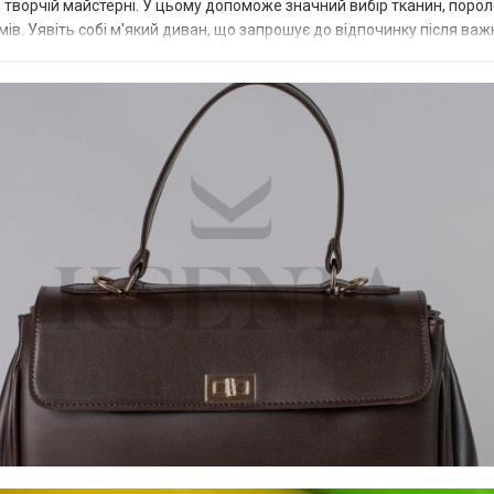
и творчій майстерні. У цьому допоможе значний вибір тканин, порол
мів. Уявіть собі м'який диван, що запрошує до відпочинку після важ
инаєть...