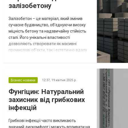
залізобетону
Залізобетон – це матеріал, який змінив
сучасне будівництво, об’єднуючи високу
міцність бетону та надзвичайну стійкість
сталі. Його унікальні властивості
дозволяють створювати як масивні
промислові об’єкти, так і естетично вдалу
житлову архітектуру. Історія та еволюція
залізобетону Перші експерименти з
використанням залізобетону були
здійснені ще в середині XIX століття, коли
Бізнес новини
12:37,
19 квітня 2025 р.
француз Жозеф Мон’є винайшов
технологію змішування бетону з
Фунгіцин: Натуральний
металевою арматурою. С...
захисник від грибкових
інфекцій
Грибкові інфекції часто викликають
значний дискомфорт і можуть впливати на