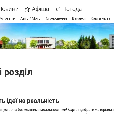
Новини
Афіша
Погода
Фотозвіти
Авто / Мото
Оголошення
Вакансії
Карта міста
й розділ
 ідеї на реальність
єднується з безмежними можливостями! Варто підібрати матеріали,