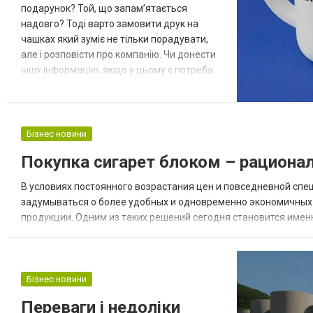
подарунок? Той, що запам’ятається
надовго? Тоді варто замовити друк на
чашках який зуміє не тільки порадувати,
але і розповісти про компанію. Чи донести
іншу інформацію, якщо у цьому є потреба.
Чашки для цього можна вибрати які
завгодно. Це можуть бути чашки з
кераміки, скла, металеві варіанти. Ще
можна вибрати посуд з кришками,
Бізнес новини
спеціальними обідками, призначені для
Покупка сигарет блоком – рациона
захисту від гарячого. Таку чашку завжди
можна узяти у...
В условиях постоянного возрастания цен и повседневной спе
задумываться о более удобных и одновременно экономичных 
продукции. Одним из таких решений сегодня становится име
Прежде всего это выгодно с финансовой точки зрения, а также
Бізнес новини
Переваги і недоліки