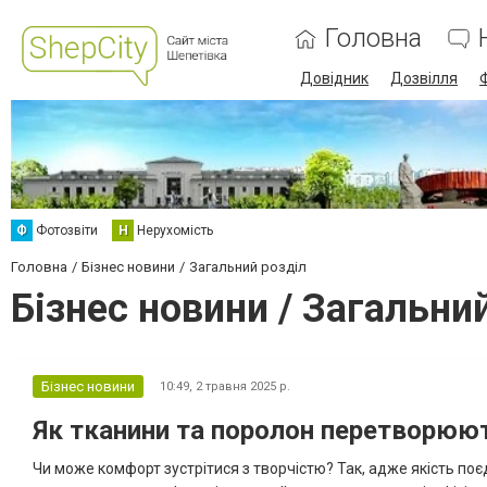
Головна
Довідник
Дозвілля
Ф
Фотозвіти
Н
Нерухомість
Головна
Бізнес новини
Загальний розділ
Бізнес новини / Загальни
Бізнес новини
10:49,
2 травня 2025 р.
Як тканини та поролон перетворюють
Чи може комфорт зустрітися з творчістю? Так, адже якість по