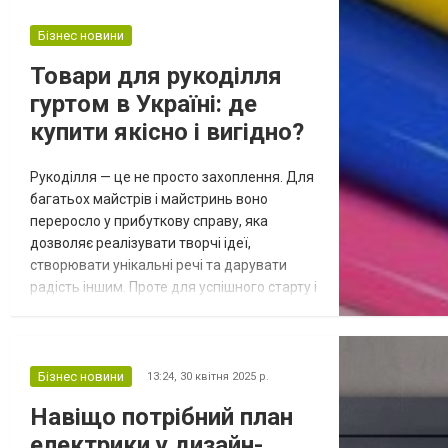
розглянемо основні різновиди жіночих
сумок і з’ясуємо, як правильно обрати саме
Бізнес новини
ту, яка стане вашим улюбленим
Товари для рукоділля
аксесуаром. Основні різновиди жіночих
гуртом в Україні: де
сумок Крос-боді...
купити якісно і вигідно?
Рукоділля — це не просто захоплення. Для
багатьох майстрів і майстринь воно
переросло у прибуткову справу, яка
дозволяє реалізувати творчі ідеї,
створювати унікальні речі та дарувати
радість іншим. Проте для успішного старту і
розвитку власного бренду важливо мати
доступ до якісних матеріалів за вигідними
умовами. Саме тому товари для рукоділля
гуртом в Україні користуються все більшим
Бізнес новини
13:24,
30 квітня 2025 р.
попитом. У цій статті ми розповімо, на що
Навіщо потрібний план
звертати увагу під час вибору...
електрики у дизайн-