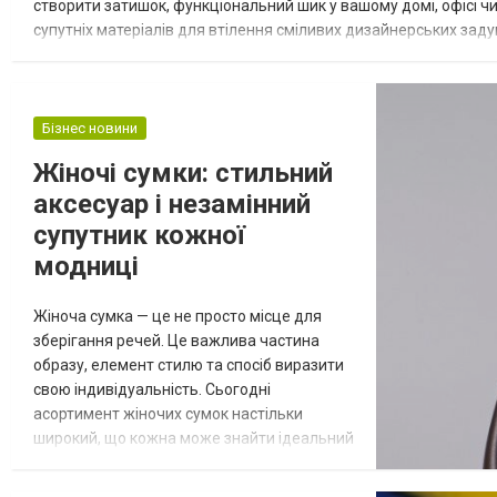
створити затишок, функціональний шик у вашому домі, офісі ч
супутніх матеріалів для втілення сміливих дизайнерських заду
або елегантні штори, що додають кімнаті вишуканості. Мрія поч
Бізнес новини
Жіночі сумки: стильний
аксесуар і незамінний
супутник кожної
модниці
Жіноча сумка — це не просто місце для
зберігання речей. Це важлива частина
образу, елемент стилю та спосіб виразити
свою індивідуальність. Сьогодні
асортимент жіночих сумок настільки
широкий, що кожна може знайти ідеальний
варіант для себе — від елегантного клатча
до зручної шопер-сумки. Давайте