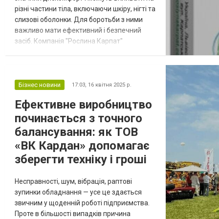
різні частини тіла, включаючи шкіру, нігті та
слизові оболонки. Для боротьби з ними
важливо мати ефективний і безпечний
засіб. Компанія "Рослина Карпат"
розробила унікальний препарат Фунгіцин,
який має потужну дію проти грибкових
інфекцій. Склад Фунгіцину Фунгіцин
складається з екологічно чистих
Бізнес новини
17:03,
16 квітня 2025 р.
рослинних інгредієнтів, відомих своїми
Ефективне виробництво
протигрибковими та антибактеріальними
починається з точного
властивостя...
балансування: як ТОВ
«ВК Кардан» допомагає
зберегти техніку і гроші
Несправності, шум, вібрація, раптові
зупинки обладнання — усе це здається
звичним у щоденній роботі підприємства.
Проте в більшості випадків причина