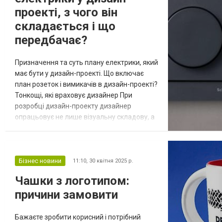
проекті, з чого він
складається і що
передбачає?
Призначення та суть плану електрики, який
має бути у дизайн-проекті. Що включає
план розеток і вимикачів в дизайн-проекті?
Тонкощі, які враховує дизайнер При
розробці дизайн-проекту дизайнер
опрацьовує не лише візуальну складову, а
й функціональну. Він ретельно продумує
кожен сантиметр, створюючи гарний та
зручний простір, а також раціонально
використовуючи його можливості. На
Бізнес новини
11:10,
30 квітня 2025 р.
початкових порах проектування
Чашки з логотипом:
створюється детальний план електрики.
причини замовити
Його завданн...
Бажаєте зробити корисний і потрібний