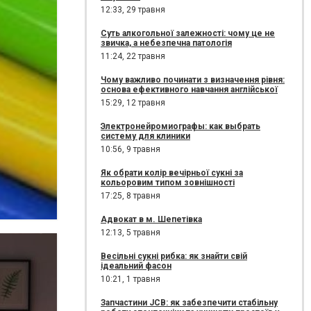
12:33,
29 травня
Суть алкогольної залежності: чому це не
звичка, а небезпечна патологія
11:24,
22 травня
Чому важливо починати з визначення рівня:
основа ефективного навчання англійської
15:29,
12 травня
Электронейромиографы: как выбрать
систему для клиники
10:56,
9 травня
Як обрати колір вечірньої сукні за
кольоровим типом зовнішності
17:25,
8 травня
Адвокат в м. Шепетівка
12:13,
5 травня
Весільні сукні рибка: як знайти свій
ідеальний фасон
10:21,
1 травня
Запчастини JCB: як забезпечити стабільну