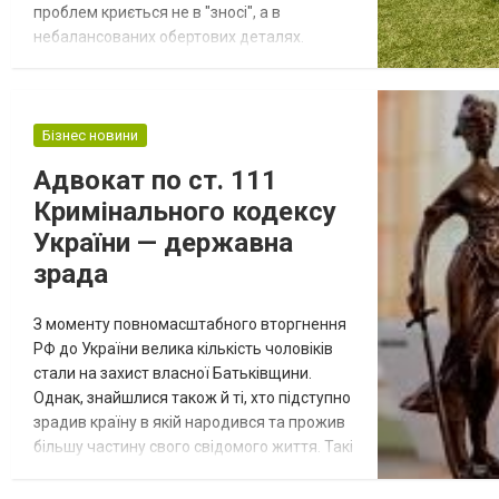
проблем криється не в "зносі", а в
небалансованих обертових деталях.
Дисбаланс — це повільний руйнівник, який
непомітно, але впевнено знижує
ефективність і прибутковість виробництва.
Саме тому компанії, які прагнуть
Бізнес новини
мінімізувати втрати та збільшити
Адвокат по ст. 111
надійність обладнання, все частіше
Кримінального кодексу
звертаються до ТОВ «ВК Кард...
України — державна
зрада
З моменту повномасштабного вторгнення
РФ до України велика кількість чоловіків
стали на захист власної Батьківщини.
Однак, знайшлися також й ті, хто підступно
зрадив країну в якій народився та прожив
більшу частину свого свідомого життя. Такі
дії особи кваліфікуються за ст. 111
Кримінального кодексу України (далі ККУ)