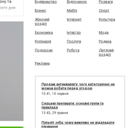
ону та
Будівництво
Відпочинок
Розваги
кого дня
Бізнес
Меблі
Спорт
Жіночий
Інтернет
Культура
розділ
Економіка
Інтер'єр
Мода
Кулінарія
Послуги
Родина
Подорожі
Робота
Дитячий
розділ
Реклама
Продаж антикваріату: чого категорично не
можна робити перед угодою
10:41,
10 червня
Серцеві препарати: основні групи та
приклади
13:43,
29 травня
Пульпіт зуба: чому важливо не відкладати
лікування