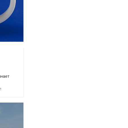
инает
е.